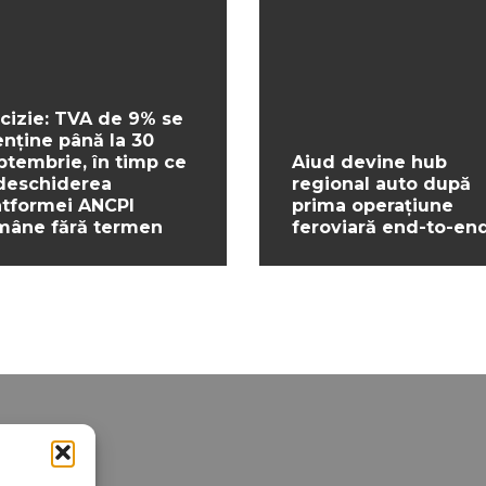
cizie: TVA de 9% se
nține până la 30
ptembrie, în timp ce
Aiud devine hub
deschiderea
regional auto după
atformei ANCPI
prima operațiune
mâne fără termen
feroviară end-to-en