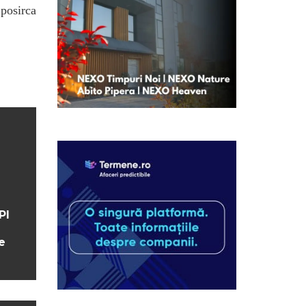
.posirca
PI
e