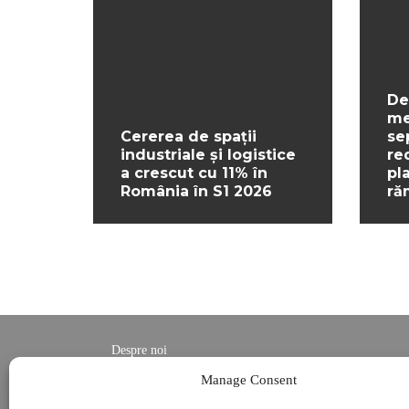
De
me
Cererea de spații
se
industriale și logistice
re
a crescut cu 11% în
pl
România în S1 2026
ră
Despre noi
Contact
Manage Consent
POLITICĂ DE CONFIDENȚIALITATE