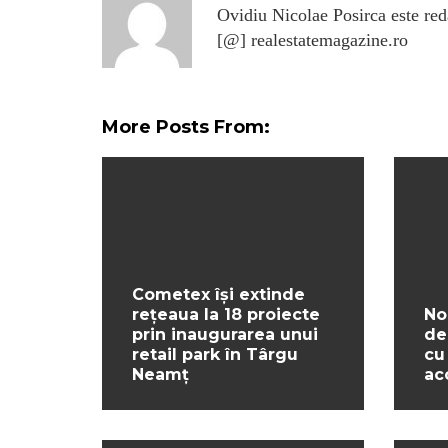
Ovidiu Nicolae Posirca este reda
[@] realestatemagazine.ro
More Posts From:
Cometex își extinde
rețeaua la 18 proiecte
No
prin inaugurarea unui
de
retail park în Târgu
cu
Neamț
ac