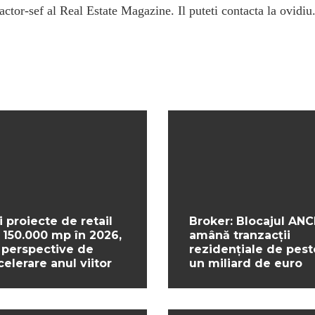
ctor-sef al Real Estate Magazine. Il puteti contacta la ovidiu
i proiecte de retail
Broker: Blocajul ANC
 150.000 mp în 2026,
amână tranzacții
 perspective de
rezidențiale de pest
celerare anul viitor
un miliard de euro