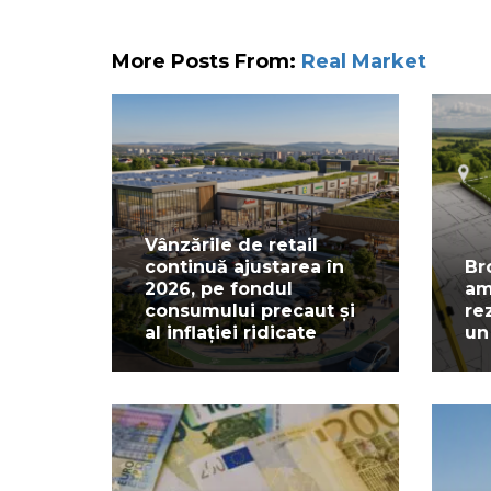
More Posts From:
Real Market
Vânzările de retail
continuă ajustarea în
Br
2026, pe fondul
am
consumului precaut și
re
al inflației ridicate
un