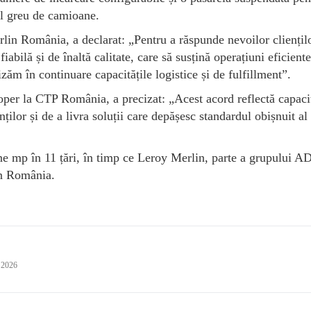
cul greu de camioane.
lin România, a declarat: „Pentru a răspunde nevoilor cliențil
iabilă și de înaltă calitate, care să susțină operațiuni eficiente
izăm în continuare capacitățile logistice și de fulfillment”.
per la CTP România, a precizat: „Acest acord reflectă capaci
ților și de a livra soluții care depășesc standardul obișnuit al
ne mp în 11 țări, în timp ce Leroy Merlin, parte a grupului 
in România.
 2026