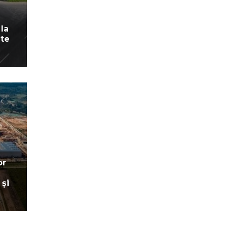
la
ite
or
n
 și