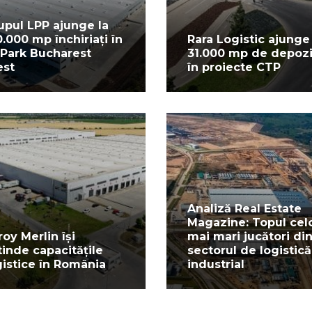
upul LPP ajunge la
0.000 mp închiriați în
Rara Logistic ajunge 
Park Bucharest
31.000 mp de depoz
st
în proiecte CTP
Analiză Real Estate
Magazine: Topul cel
roy Merlin își
mai mari jucători di
tinde capacitățile
sectorul de logistică
gistice în România
industrial