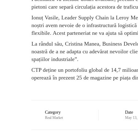
pietoni care separă circulația acestora de trafi
Ionuț Vasile, Leader Supply Chain la Leroy Mer
noștri avem nevoie de o infrastructură logistică f
flexibile. Acest parteneriat ne va ajuta să optim
La rândul său, Cristina Manea, Business Develo
noastră de a ne adapta cu adevărat nevoilor clien
spațiilor industriale”.
CTP deține un portofoliu global de 14,7 milioa
operează în prezent 25 de magazine pe piața d
Category
Date
Real Market
May 13,