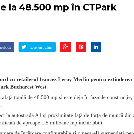
de la 48.500 mp în CTPark
acebook
Tweet on Twitter
ord cu retailerul francez Leroy Merlin pentru extinderea
TPark Bucharest West.
prafață totală de 48.500 mp și este deja în faza de construcție,
.
rect la autostrada A1 și proximitate față de forța de muncă din
nificată de aproape 1,5 milioane mp închiriabili.
camere de încărcare configurabile și o pasarelă suspendată pen