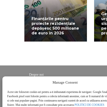
Ge
Finanțările pentru
ur
proiecte rezidențiale
si
depășesc 500 milioane
pe
de euro în 2026
pr
Despre noi
Contact
Manage Consent
POLITICĂ DE CONFIDENȚIALITATE
Acest site foloseste cookie-uri pentru a-ti imbunatati experienta de navigare. Google Anal
Politica de cookies
Facebook pixel sunt folosite pentru a colecta informatii anonime, cum ar fi numarul de vizi
si cele mai populare pagini. Prin continuarea navigarii sunteti de acord cu utilizarea acestu
fisiere. Mai multe informatii pot fi consultate prin accesarea
POLITICI DE COOKIES