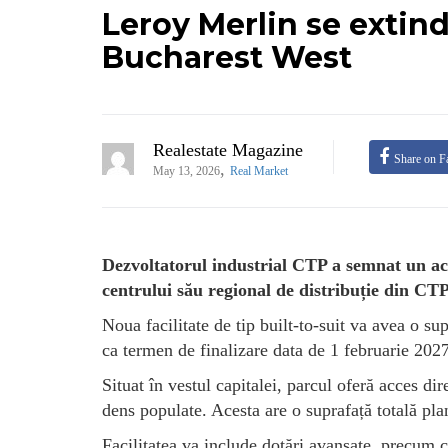
Leroy Merlin se extin
Bucharest West
Realestate Magazine
Share on F
,
May 13, 2026
Real Market
Dezvoltatorul industrial CTP a semnat un ac
centrului său regional de distribuție din C
Noua facilitate de tip built-to-suit va avea o su
ca termen de finalizare data de 1 februarie 2027
Situat în vestul capitalei, parcul oferă acces di
dens populate. Acesta are o suprafață totală pla
Facilitatea va include dotări avansate, precum 