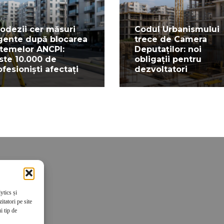
odezii cer măsuri
Codul Urbanismului
gente după blocarea
trece de Camera
stemelor ANCPI:
Deputaților: noi
ste 10.000 de
obligații pentru
ofesioniști afectați
dezvoltatori
ytics și
tatori pe site
i tip de