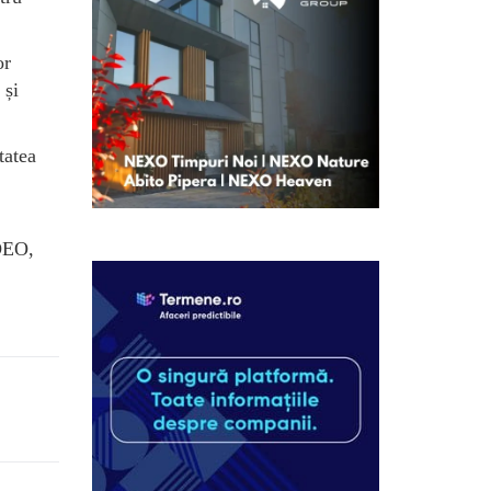
or
 și
tatea
ADEO,