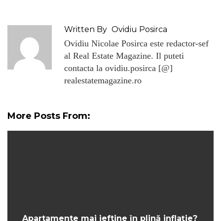
Written By
Ovidiu Posirca
Ovidiu Nicolae Posirca este redactor-sef
al Real Estate Magazine. Il puteti
contacta la ovidiu.posirca [@]
realestatemagazine.ro
More Posts From:
Apartamente mai ieftine în plină inflație?