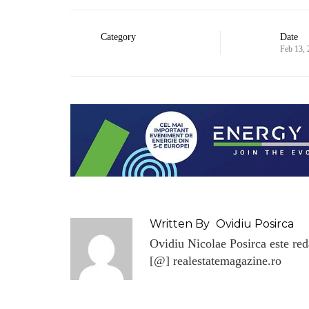
Category
Date
Feb 13,
Written By
Ovidiu Posirca
Ovidiu Nicolae Posirca este reda
[@] realestatemagazine.ro