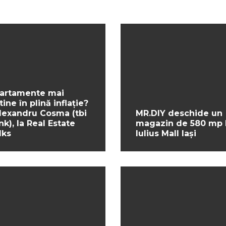
artamente mai
tine în plină inflație?
Alexandru Cosma (tbi
MR.DIY deschide un
nk), la Real Estate
magazin de 580 mp 
lks
Iulius Mall Iași