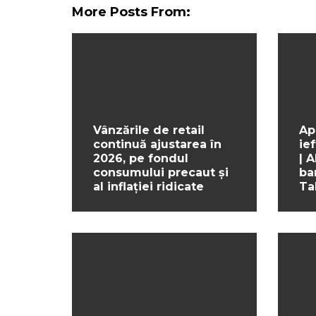
More Posts From:
Vânzările de retail
Ap
continuă ajustarea în
ief
2026, pe fondul
| 
consumului precaut și
ba
al inflației ridicate
Ta