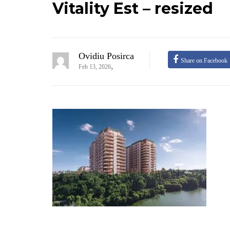
Vitality Est – resized
Ovidiu Posirca
Share on Facebook
,
Feb 13, 2026