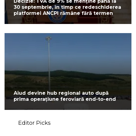
Decizie: TVA de 9% se menține până la
30 septembrie, în timp ce redeschiderea
platformei ANCPI rămâne fără termen
Aiud devine hub regional auto după
prima operațiune feroviară end-to-end
Editor Picks