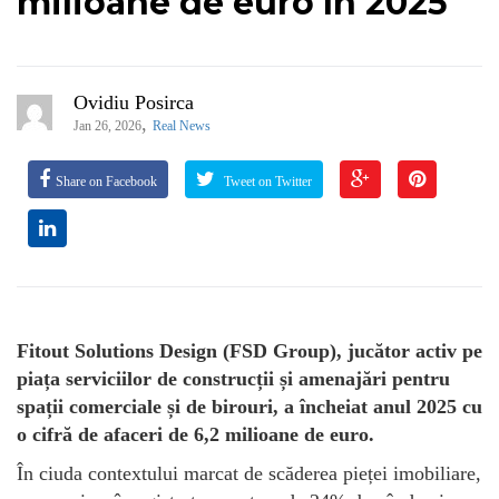
milioane de euro în 2025
Ovidiu Posirca
,
Jan 26, 2026
Real News
Share on Facebook
Tweet on Twitter
Fitout Solutions Design (FSD Group), jucător activ pe
piața serviciilor de construcții și amenajări pentru
spații comerciale și de birouri, a încheiat anul 2025 cu
o cifră de afaceri de 6,2 milioane de euro.
În ciuda contextului marcat de scăderea pieței imobiliare,