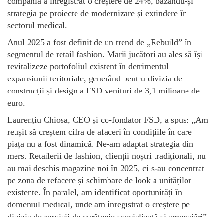
compania a înregistrat o creștere de 24%, bazându-și
strategia pe proiecte de modernizare și extindere în
sectorul medical.
Anul 2025 a fost definit de un trend de „Rebuild” în
segmentul de retail fashion. Marii jucători au ales să își
revitalizeze portofoliul existent în detrimentul
expansiunii teritoriale, generând pentru divizia de
construcții și design a FSD venituri de 3,1 milioane de
euro.
Laurențiu Chiosa, CEO și co-fondator FSD, a spus: „Am
reușit să creștem cifra de afaceri în condițiile în care
piața nu a fost dinamică. Ne-am adaptat strategia din
mers. Retailerii de fashion, clienții noștri tradiționali, nu
au mai deschis magazine noi în 2025, ci s-au concentrat
pe zona de refacere și schimbare de look a unităților
existente. În paralel, am identificat oportunități în
domeniul medical, unde am înregistrat o creștere pe
divizia de servicii de curățenie specializată și amenajări”.