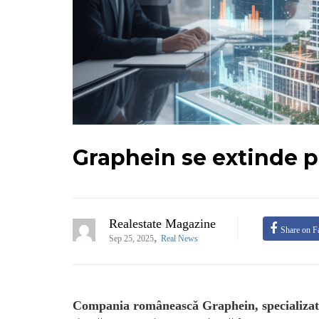
Graphein se extinde p
Realestate Magazine
Share on F
,
Sep 25, 2025
Real News
Compania românească Graphein, specializată