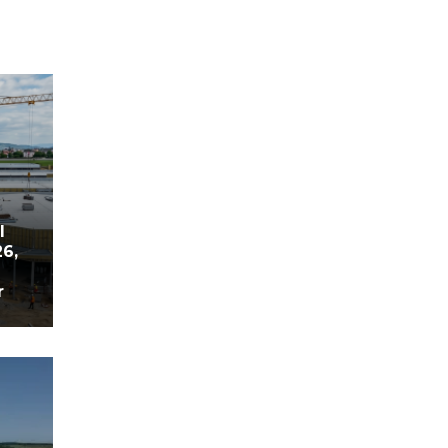
l
26,
r