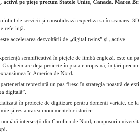
D, activă pe piețe precum Statele Unite, Canada, Marea Br
tofoliul de servicii și consolidează expertiza sa în scanarea 3D
 referință.
este accelerarea dezvoltării de „digital twins” și „active
eriență semnificativă în piețele de limbă engleză, este un p
l. Graphein are deja proiecte în piața europeană, în țări precu
 expansiunea în America de Nord.
rteneriat reprezintă un pas firesc în strategia noastră de ext
ea digitală”.
alizată în proiecte de digitizare pentru domenii variate, de la
chimie și restaurarea monumentelor istorice.
 numără intersecții din Carolina de Nord, campusuri universit
ppi.