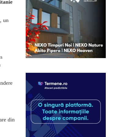
itanie
, un
as
m
indere
are din