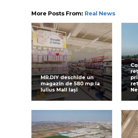
More Posts From:
Real News
Co
re
MR.DIY deschide un
pr
magazin de 580 mp la
re
Iulius Mall Iași
Ne