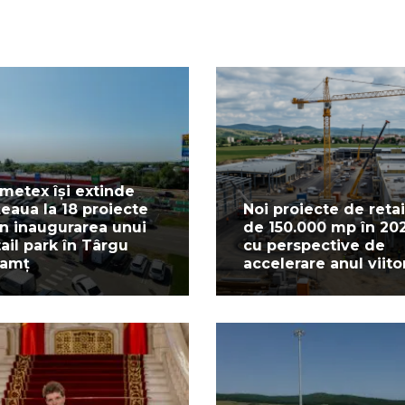
metex își extinde
țeaua la 18 proiecte
Noi proiecte de retai
in inaugurarea unui
de 150.000 mp în 20
tail park în Târgu
cu perspective de
amț
accelerare anul viito