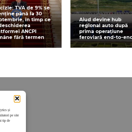
cizie: TVA de 9% se
nține până la 30
ptembrie, în timp ce
Aiud devine hub
deschiderea
regional auto după
atformei ANCPI
prima operațiune
mâne fără termen
feroviară end-to-en
ytics și
tatori pe site
i tip de