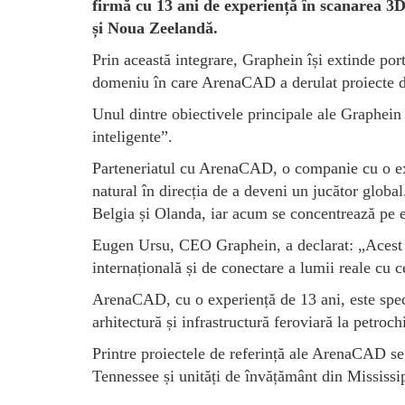
firmă cu 13 ani de experiență în scanarea 3
și Noua Zeelandă.
Prin această integrare, Graphein își extinde por
domeniu în care ArenaCAD a derulat proiecte de
Unul dintre obiectivele principale ale Graphein 
inteligente”.
Parteneriatul cu ArenaCAD, o companie cu o exp
natural în direcția de a deveni un jucător globa
Belgia și Olanda, iar acum se concentrează pe
Eugen Ursu, CEO Graphein, a declarat: „Acest pa
internațională și de conectare a lumii reale cu c
ArenaCAD, cu o experiență de 13 ani, este speci
arhitectură și infrastructură feroviară la petro
Printre proiectele de referință ale ArenaCAD se
Tennessee și unități de învățământ din Mississi