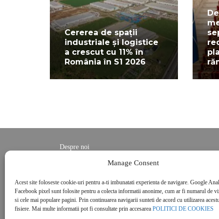
De
me
Cererea de spații
se
industriale și logistice
re
a crescut cu 11% în
pl
România în S1 2026
ră
Despre noi
Contact
Manage Consent
POLITICĂ DE CONFIDENȚIALITATE
Acest site foloseste cookie-uri pentru a-ti imbunatati experienta de navigare. Google Anal
Politica de cookies
Facebook pixel sunt folosite pentru a colecta informatii anonime, cum ar fi numarul de vizi
si cele mai populare pagini. Prin continuarea navigarii sunteti de acord cu utilizarea acestu
fisiere. Mai multe informatii pot fi consultate prin accesarea
POLITICI DE COOKIES