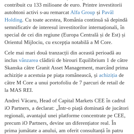
contribuit cu 133 milioane de euro. Printre investitorii
autohtoni activi s-au remarcat
Alfa Group
și
Pavăl
Holding
. Cu toate acestea, România continuă să depindă
semnificativ de interesul investitorilor internaționali, în
special de cei din regiune (Europa Centrală și de Est) și
Orientul Mijlociu, cu excepția notabilă a M Core.
Cele mai mari două tranzacții din această perioadă au
inclus
vânzarea
clădirii de birouri Equilibrium 1 de către
Skanska către Granit Asset Management, marcând prima
achiziție a acestuia pe piața românească, și
achiziția
de
către M Core a unui portofoliu de 7 parcuri de retail de
la MAS REI.
Andrei Văcaru, Head of Capital Markets CEE în cadrul
iO Partners, a declarat: „Într-o piață dominată de jucători
regionali, avantajul unei platforme concentrate pe CEE,
precum iO Partners, devine un diferențiator real. În
prima jumătate a anului, am oferit consultanță în patru