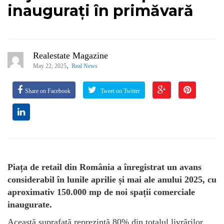
inaugurați în primăvară
Realestate Magazine
,
May 22, 2025
Real News
Share on Facebook
Tweet on Twitter
Piața de retail din România a înregistrat un avans
considerabil în lunile aprilie și mai ale anului 2025, cu
aproximativ 150.000 mp de noi spații comerciale
inaugurate.
Această suprafață reprezintă 80% din totalul livrărilor