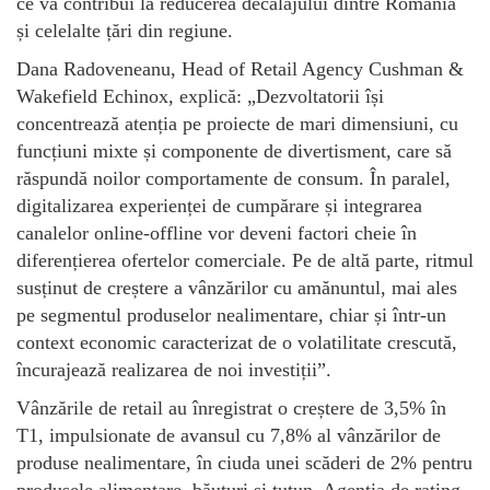
ce va contribui la reducerea decalajului dintre România
și celelalte țări din regiune.
Dana Radoveneanu, Head of Retail Agency Cushman &
Wakefield Echinox, explică: „Dezvoltatorii își
concentrează atenția pe proiecte de mari dimensiuni, cu
funcțiuni mixte și componente de divertisment, care să
răspundă noilor comportamente de consum. În paralel,
digitalizarea experienței de cumpărare și integrarea
canalelor online-offline vor deveni factori cheie în
diferențierea ofertelor comerciale. Pe de altă parte, ritmul
susținut de creștere a vânzărilor cu amănuntul, mai ales
pe segmentul produselor nealimentare, chiar și într-un
context economic caracterizat de o volatilitate crescută,
încurajează realizarea de noi investiții”.
Vânzările de retail au înregistrat o creștere de 3,5% în
T1, impulsionate de avansul cu 7,8% al vânzărilor de
produse nealimentare, în ciuda unei scăderi de 2% pentru