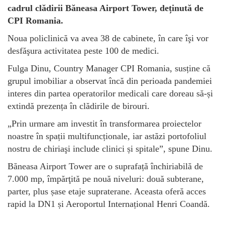
cadrul clădirii Băneasa Airport Tower, deținută de
CPI Romania.
Noua policlinică va avea 38 de cabinete, în care îşi vor
desfăşura activitatea peste 100 de medici.
Fulga Dinu, Country Manager CPI Romania, susține că
grupul imobiliar a observat încă din perioada pandemiei
interes din partea operatorilor medicali care doreau să-și
extindă prezența în clădirile de birouri.
„Prin urmare am investit în transformarea proiectelor
noastre în spații multifuncționale, iar astăzi portofoliul
nostru de chiriaşi include clinici și spitale”, spune Dinu.
Băneasa Airport Tower are o suprafață închiriabilă de
7.000 mp, împărţită pe nouă niveluri: două subterane,
parter, plus șase etaje supraterane. Aceasta oferă acces
rapid la DN1 și Aeroportul Internațional Henri Coandă.