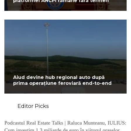
platformei ANCPI rămâne fără termen
Aiud devine hub regional auto după
prima operațiune feroviară end-to-end
Editor Picks
Podcastul Real Estate Talks | Raluca Munteanu, IULIUS:
Cum investim 1,3 miliarde de euro în viitorul orașelor