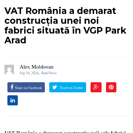
VAT România a demarat
construcția unei noi
fabrici situată în VGP Park
Arad
Alex Moldovan
,
Sep 18, 2024
Real News
Share on Facebook
Tweet on Twitter
VAT
România a demarat construcția noii sale fabrici