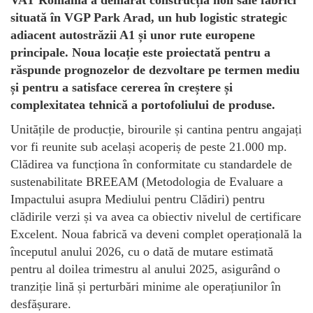
situată în VGP Park Arad, un hub logistic strategic
adiacent autostrăzii A1 și unor rute europene
principale. Noua locație este proiectată pentru a
răspunde prognozelor de dezvoltare pe termen mediu
și pentru a satisface cererea în creștere și
complexitatea tehnică a portofoliului de produse.
Unitățile de producție, birourile și cantina pentru angajați
vor fi reunite sub același acoperiș de peste 21.000 mp.
Clădirea va funcționa în conformitate cu standardele de
sustenabilitate BREEAM (Metodologia de Evaluare a
Impactului asupra Mediului pentru Clădiri) pentru
clădirile verzi și va avea ca obiectiv nivelul de certificare
Excelent. Noua fabrică va deveni complet operațională la
începutul anului 2026, cu o dată de mutare estimată
pentru al doilea trimestru al anului 2025, asigurând o
tranziție lină și perturbări minime ale operațiunilor în
desfășurare.