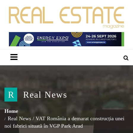
Menu
R
Real News
Home
Real News
/
VAT România a demarat construcția unei
noi fabrici situată în VGP Park Arad