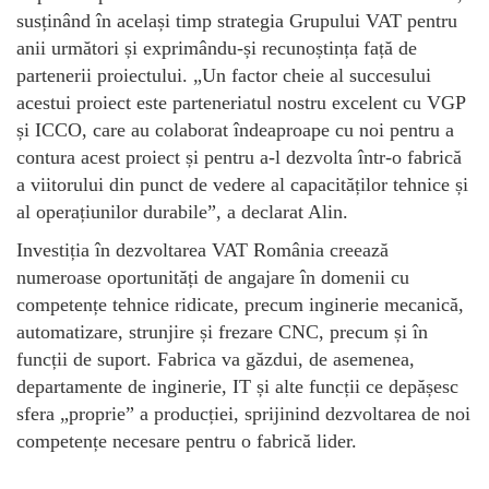
susținând în același timp strategia Grupului VAT pentru
anii următori și exprimându-și recunoștința față de
partenerii proiectului. „Un factor cheie al succesului
acestui proiect este parteneriatul nostru excelent cu VGP
și ICCO, care au colaborat îndeaproape cu noi pentru a
contura acest proiect și pentru a-l dezvolta într-o fabrică
a viitorului din punct de vedere al capacităților tehnice și
al operațiunilor durabile”, a declarat Alin.
Investiția în dezvoltarea VAT România creează
numeroase oportunități de angajare în domenii cu
competențe tehnice ridicate, precum inginerie mecanică,
automatizare, strunjire și frezare CNC, precum și în
funcții de suport. Fabrica va găzdui, de asemenea,
departamente de inginerie, IT și alte funcții ce depășesc
sfera „proprie” a producției, sprijinind dezvoltarea de noi
competențe necesare pentru o fabrică lider.