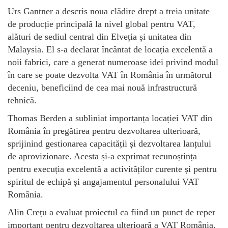
Urs Gantner a descris noua clădire drept a treia unitate
de producție principală la nivel global pentru VAT,
alături de sediul central din Elveția și unitatea din
Malaysia. El s-a declarat încântat de locația excelentă a
noii fabrici, care a generat numeroase idei privind modul
în care se poate dezvolta VAT în România în următorul
deceniu, beneficiind de cea mai nouă infrastructură
tehnică.
Thomas Berden a subliniat importanța locației VAT din
România în pregătirea pentru dezvoltarea ulterioară,
sprijinind gestionarea capacității și dezvoltarea lanțului
de aprovizionare. Acesta și-a exprimat recunoștința
pentru execuția excelentă a activităților curente și pentru
spiritul de echipă și angajamentul personalului VAT
România.
Alin Crețu a evaluat proiectul ca fiind un punct de reper
important pentru dezvoltarea ulterioară a VAT România,