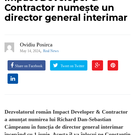
Contractor numește un
director general interimar
Ovidiu Posirca
,
May 14, 2024
Real News
Share on Facebook
Tweet on Twitter
Dezvolatorul român Impact Developer & Contractor
a anunțat numirea lui Richard Dan-Sebastian
Câmpeanu în funcția de director general interimar
începând cu 1 iunie. Acesta îl va înlocui pe Constantin