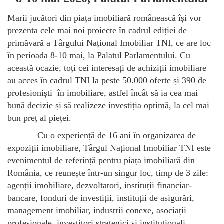
Marii jucători din piața imobiliară românească își vor
prezenta cele mai noi proiecte în cadrul ediției de
primăvară a Târgului Național Imobiliar TNI, ce are loc
în perioada 8-10 mai, la Palatul Parlamentului. Cu
această ocazie, toți cei interesați de achiziții imobiliare
au acces în cadrul TNI la peste 50.000 oferte și 390 de
profesioniști în imobiliare, astfel încât să ia cea mai
bună decizie și să realizeze investiția optimă, la cel mai
bun preț al pieței.
Cu o experiență de 16 ani în organizarea de
expoziții imobiliare, Târgul Național Imobiliar TNI este
evenimentul de referință pentru piața imobiliară din
România, ce reunește într-un singur loc, timp de 3 zile:
agenții imobiliare, dezvoltatori, instituții financiar-
bancare, fonduri de investiții, instituții de asigurări,
management imobiliar, industrii conexe, asociații
profesionale, investitori strategici și instituționali,