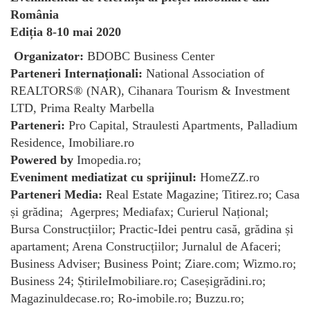
România
Ediția 8-10 mai 2020
Organizator:
BDOBC Business Center
Parteneri Internaționali:
National Association of
REALTORS® (NAR), Cihanara Tourism & Investment
LTD, Prima Realty Marbella
Parteneri:
Pro Capital, Straulesti Apartments, Palladium
Residence, Imobiliare.ro
Powered by
Imopedia.ro;
Eveniment mediatizat cu sprijinul:
HomeZZ.ro
Parteneri Media:
Real Estate Magazine; Titirez.ro; Casa
și grădina; Agerpres; Mediafax; Curierul Național;
Bursa Construcțiilor; Practic-Idei pentru casă, grădina și
apartament; Arena Construcțiilor; Jurnalul de Afaceri;
Business Adviser; Business Point; Ziare.com; Wizmo.ro;
Business 24; ȘtirileImobiliare.ro; Caseșigrădini.ro;
Magazinuldecase.ro; Ro-imobile.ro; Buzzu.ro;