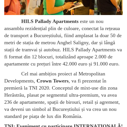
HILS Pallady Apartments
este un nou
ansamblu rezidențial plin de culoare, conectat la rețeaua
de transport a Bucureștiului, fiind amplasat la doar 50 de
metri de stația de metrou Anghel Saligny, dar și lângă
stații de tramvai și autobuz. HILS Pallady Apartments va
fi format din 12 blocuri, totalizând aproape 2.000 de
apartamente cu prețuri între 42.000 euro și 91.000 euro.
Cel mai ambițios proiect al Metropolitan
Developments,
Crown Towers
, va fi prezentat în
premieră la TNI 2020. Conceptul de mixt-use din zona
Herăstrău, plasat pe segmentul ultra-premium, va avea
236 de apartamente, spații de birouri, retail și agrement,
va deveni un simbol al Bucureștiului și va crea un nou
standard pe piața de lux din România.
TNI: Eveniment cu participare INTERNAȚIONALĂ!