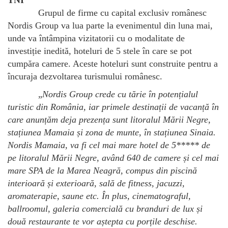
TNI
Grupul de firme cu capital exclusiv românesc
Nordis Group va lua parte la evenimentul din luna mai,
unde va întâmpina vizitatorii cu o modalitate de
investiție inedită, hoteluri de 5 stele în care se pot
cumpăra camere. Aceste hoteluri sunt construite pentru a
încuraja dezvoltarea turismului românesc.
„
Nordis Group crede cu tărie în potențialul
turistic din România, iar primele destinații de vacanță în
care anunțăm deja prezența sunt litoralul Mării Negre,
stațiunea Mamaia și zona de munte, în stațiunea Sinaia.
Nordis Mamaia, va fi cel mai mare hotel de 5***** de
pe litoralul Mării Negre, având 640 de camere și cel mai
mare SPA de la Marea Neagră, compus din piscină
interioară și exterioară, sală de fitness, jacuzzi,
aromaterapie, saune etc. În plus, cinematograful,
ballroomul, galeria comercială cu branduri de lux și
două restaurante te vor aștepta cu porțile deschise.