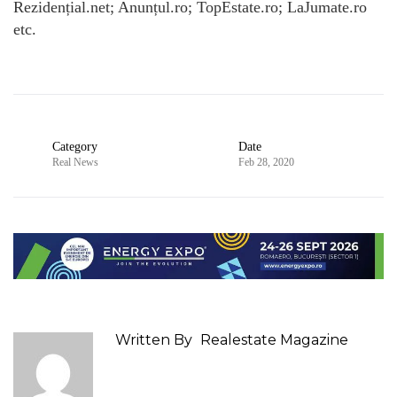
Rezidențial.net; Anunțul.ro; TopEstate.ro; LaJumate.ro
etc.
Category
Date
Real News
Feb 28, 2020
Written By
Realestate Magazine