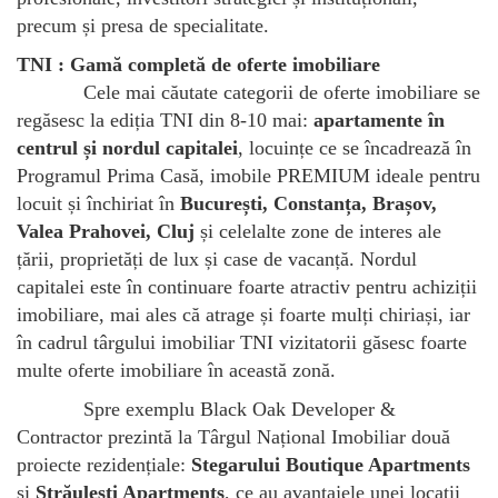
precum și presa de specialitate.
TNI : Gamă completă de oferte imobiliare
Cele mai căutate categorii de oferte imobiliare se
regăsesc la ediția TNI din 8-10 mai:
apartamente în
centrul și nordul capitalei
, locuințe ce se încadrează în
Programul Prima Casă, imobile PREMIUM ideale pentru
locuit și închiriat în
București, Constanța, Brașov,
Valea Prahovei, Cluj
și celelalte zone de interes ale
țării, proprietăți de lux și case de vacanță. Nordul
capitalei este în continuare foarte atractiv pentru achiziții
imobiliare, mai ales că atrage și foarte mulți chiriași, iar
în cadrul târgului imobiliar TNI vizitatorii găsesc foarte
multe oferte imobiliare în această zonă.
Spre exemplu Black Oak Developer &
Contractor prezintă la Târgul Național Imobiliar două
proiecte rezidențiale:
Stegarului Boutique Apartments
și
Străulești Apartments
, ce au avantajele unei locații