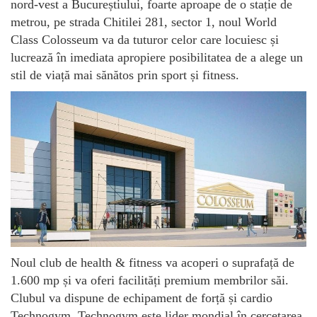
nord-vest a Bucureștiului, foarte aproape de o stație de
metrou, pe strada Chitilei 281, sector 1, noul World
Class Colosseum va da tuturor celor care locuiesc și
lucrează în imediata apropiere posibilitatea de a alege un
stil de viață mai sănătos prin sport și fitness.
Noul club de health & fitness va acoperi o suprafață de
1.600 mp și va oferi facilități premium membrilor săi.
Clubul va dispune de echipament de forță și cardio
Technogym. Technogym este lider mondial în cercetarea