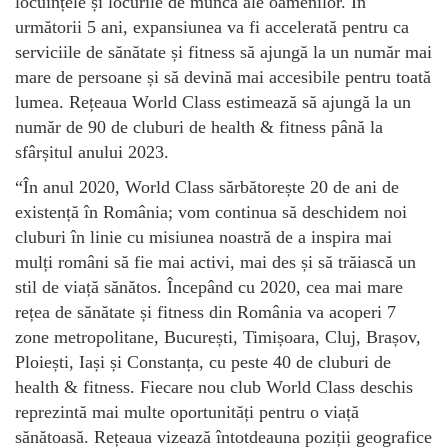
locuințele și locurile de muncă ale oamenilor. În
următorii 5 ani, expansiunea va fi accelerată pentru ca
serviciile de sănătate și fitness să ajungă la un număr mai
mare de persoane și să devină mai accesibile pentru toată
lumea. Rețeaua World Class estimează să ajungă la un
număr de 90 de cluburi de health & fitness până la
sfârșitul anului 2023.
“În anul 2020, World Class sărbătorește 20 de ani de
existență în România; vom continua să deschidem noi
cluburi în linie cu misiunea noastră de a inspira mai
mulți români să fie mai activi, mai des și să trăiască un
stil de viață sănătos. Începând cu 2020, cea mai mare
rețea de sănătate și fitness din România va acoperi 7
zone metropolitane, București, Timișoara, Cluj, Brașov,
Ploiești, Iași și Constanța, cu peste 40 de cluburi de
health & fitness. Fiecare nou club World Class deschis
reprezintă mai multe oportunități pentru o viață
sănătoasă. Rețeaua vizează întotdeauna poziții geografice