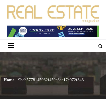
Menu
Home
9beb5778145062f459c8ec17c072f343