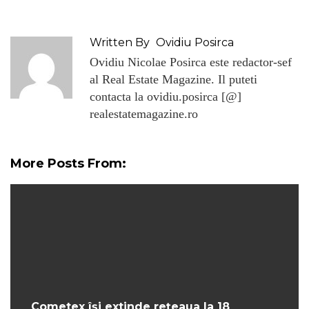
Written By
Ovidiu Posirca
Ovidiu Nicolae Posirca este redactor-sef
al Real Estate Magazine. Il puteti
contacta la ovidiu.posirca [@]
realestatemagazine.ro
More Posts From:
Cometex își extinde rețeaua la 18