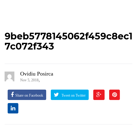
9beb5778145062f459c8ec1
7c072f343
Ovidiu Posirca
,
Nov 5, 2018
Share on Facebook
Tweet on Twitter