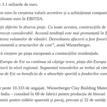
e 3.1 miliarde de euro.
ne euro în creșterea valorii accretive și a achiziționat compani
 milioane euro în EBITDA.
ii diferite în diverse piețe. Cu toate acestea, construcțiile de
u crescut considerabil. Această tendință este mai pronunțată în
esterea volumelor de vânzări. Dezvoltarea afacerii a fost favor
onstantă a structurilor de cost”
, arată Wienerberger
.
ă creștere pe piața europeană a constucțiilor rezidențiale.
n Europa de Est va continua să câștige teren, piața din Europa
torii la nivel regional. Segmentul renovărilor ar trebui să r
opa de Est va beneficia de o absorbție sporită a fondurilor eu
e peste 10.333 de angajati. Wienerberger Clay Building Mater
India – constând în 68 de fabrici pentru producția de blocuri
mizi pentru zidărie aparentă și pavaj, precum și 32 de unități