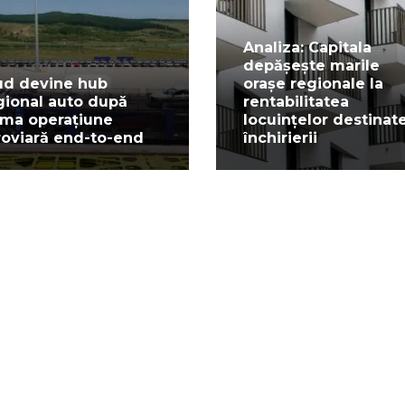
Analiza: Capitala
depășește marile
ud devine hub
orașe regionale la
gional auto după
rentabilitatea
ima operațiune
locuințelor destinat
roviară end-to-end
închirierii