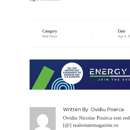
Category
Date
Real News
Apr 4, 
Written By
Ovidiu Posirca
Ovidiu Nicolae Posirca este reda
[@] realestatemagazine.ro