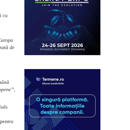
i cu
 Europa
izată de
ămână
ropene”
,
ials
 pentru