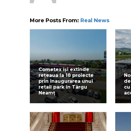
More Posts From:
Real News
Cometex își extinde
rețeaua la 18 proiecte
No
prin inaugurarea unui
de
retail park în Târgu
cu
Neamț
ac