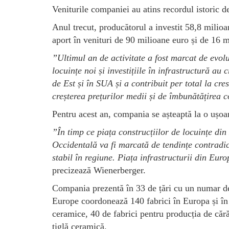
Veniturile companiei au atins recordul istoric d
Anul trecut, producătorul a investit 58,8 milioa
aport în venituri de 90 milioane euro și de 16
”Ultimul an de activitate a fost marcat de evoluț
locuințe noi și investițiile în infrastructură a
de Est și în SUA și a contribuit per total la cr
creșterea prețurilor medii și de îmbunătățirea c
Pentru acest an, compania se așteaptă la o ușoar
”În timp ce piața construcțiilor de locuințe di
Occidentală va fi marcată de tendințe contradic
stabil în regiune. Piața infrastructurii din Eur
precizează Wienerberger.
Compania prezentă în 33 de țări cu un numar d
Europe coordonează 140 fabrici în Europa și în 
ceramice, 40 de fabrici pentru producția de cără
țiglă ceramică.