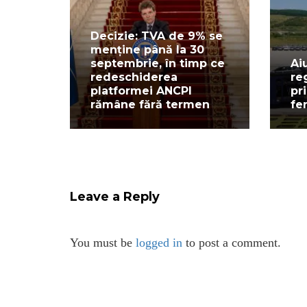
Decizie: TVA de 9% se
menține până la 30
septembrie, în timp ce
Ai
redeschiderea
re
platformei ANCPI
pr
rămâne fără termen
fe
Leave a Reply
You must be
logged in
to post a comment.