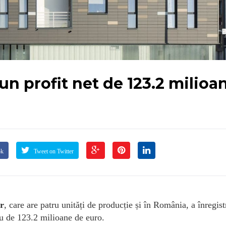
n profit net de 123.2 milioa
ok
Tweet on Twitter
r
, care are patru unități de producție și în România, a înregist
iu de 123.2 milioane de euro.