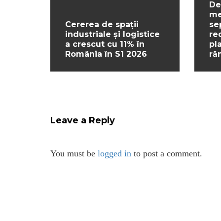
De
me
Cererea de spații
se
industriale și logistice
re
a crescut cu 11% în
pl
România în S1 2026
ră
Leave a Reply
You must be
logged in
to post a comment.