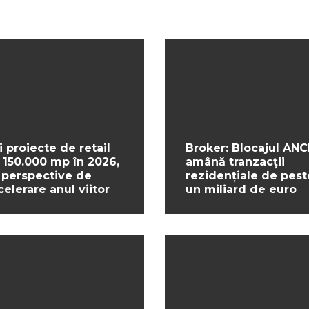
i proiecte de retail
Broker: Blocajul ANC
 150.000 mp în 2026,
amână tranzacții
 perspective de
rezidențiale de pest
celerare anul viitor
un miliard de euro