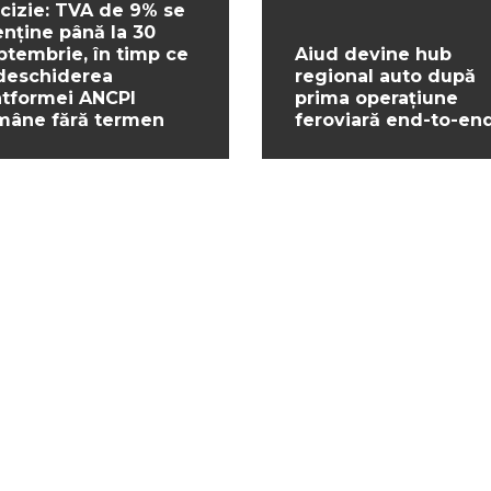
cizie: TVA de 9% se
nține până la 30
ptembrie, în timp ce
Aiud devine hub
deschiderea
regional auto după
atformei ANCPI
prima operațiune
mâne fără termen
feroviară end-to-en