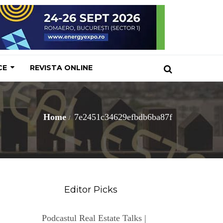
CE
REVISTA ONLINE
Home
7e2451c34629efbdb6ba87f
Editor Picks
Podcastul Real Estate Talks |