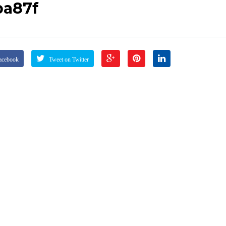
ba87f
acebook
Tweet on Twitter