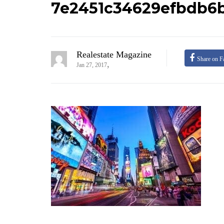
7e2451c34629efbdb6
Realestate Magazine
Share on F
,
Jan 27, 2017