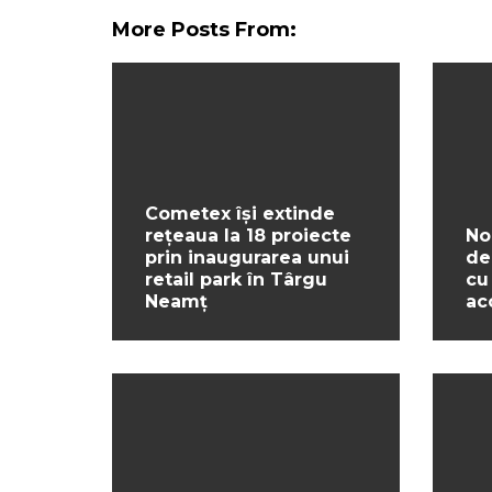
More Posts From:
Cometex își extinde
rețeaua la 18 proiecte
No
prin inaugurarea unui
de
retail park în Târgu
cu
Neamț
ac