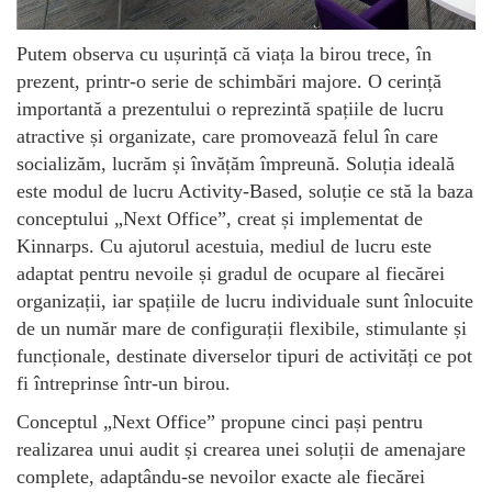
Putem observa cu ușurință că viața la birou trece, în
prezent, printr-o serie de schimbări majore. O cerință
importantă a prezentului o reprezintă spațiile de lucru
atractive și organizate, care promovează felul în care
socializăm, lucrăm și învățăm împreună. Soluția ideală
este modul de lucru Activity-Based, soluție ce stă la baza
conceptului „Next Office”, creat și implementat de
Kinnarps. Cu ajutorul acestuia, mediul de lucru este
adaptat pentru nevoile și gradul de ocupare al fiecărei
organizații, iar spațiile de lucru individuale sunt înlocuite
de un număr mare de configurații flexibile, stimulante și
funcționale, destinate diverselor tipuri de activități ce pot
fi întreprinse într-un birou.
Conceptul „Next Office” propune cinci pași pentru
realizarea unui audit și crearea unei soluții de amenajare
complete, adaptându-se nevoilor exacte ale fiecărei