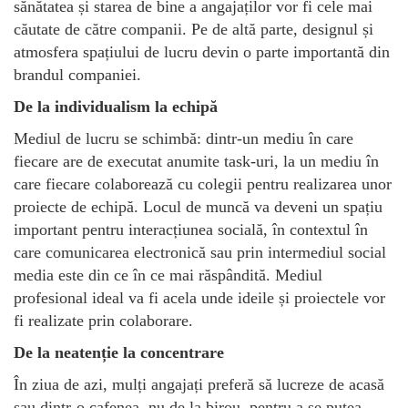
sănătatea și starea de bine a angajaților vor fi cele mai
căutate de către companii. Pe de altă parte, designul și
atmosfera spațiului de lucru devin o parte importantă din
brandul companiei.
De la individualism la echipă
Mediul de lucru se schimbă: dintr-un mediu în care
fiecare are de executat anumite task-uri, la un mediu în
care fiecare colaborează cu colegii pentru realizarea unor
proiecte de echipă. Locul de muncă va deveni un spațiu
important pentru interacțiunea socială, în contextul în
care comunicarea electronică sau prin intermediul social
media este din ce în ce mai răspândită. Mediul
profesional ideal va fi acela unde ideile și proiectele vor
fi realizate prin colaborare.
De la neatenție la concentrare
În ziua de azi, mulți angajați preferă să lucreze de acasă
sau dintr-o cafenea, nu de la birou, pentru a se putea