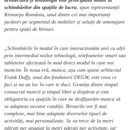
arhitectură și tehnologie este principalul motor al
schimbărilor din spațiile de lucru
, spun reprezentanții
Kinnarps România, unul dintre cei mai importanți
jucători pe segmentul de mobilier și soluții de amenajare
pentru spații de birouri.
„Schimbările în modul în care interacționăm unii cu alții
prin intermediul noilor tehnologii, telefoanelor smart sau
tabletelor afectează în mod direct modul în care noi
muncim. În noua eră, munca, așa cum spune arhitectul
Frank Duffy, unul din fondatorii DEGW, este ceea ce
faci și nu un loc în care te duci. Granița dintre timpul
consacrat muncii și timpul liber a dispărut și este
obligatoriu ca spațiile în care ne desfășurăm munca să
se adapteze acestor condiții. Birourile vor fi mai
complexe, mai bine adaptate diverselor tipuri de
activități, mai personalizate. Se va trece de la metri
pătrați per angajat la metri pătrați per activitate, iar