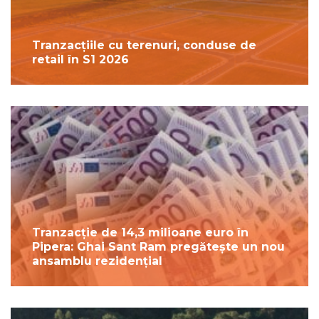
Tranzacțiile cu terenuri, conduse de
retail în S1 2026
Tranzacție de 14,3 milioane euro în
Pipera: Ghai Sant Ram pregătește un nou
ansamblu rezidențial