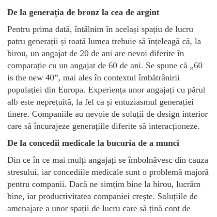
De la generația de bronz la cea de argint
Pentru prima dată, întâlnim în același spațiu de lucru
patru generații și toată lumea trebuie să înțeleagă că, la
birou, un angajat de 20 de ani are nevoi diferite în
comparație cu un angajat de 60 de ani. Se spune că „60
is the new 40”, mai ales în contextul îmbătrânirii
populației din Europa. Experiența unor angajați cu părul
alb este neprețuită, la fel ca și entuziasmul generației
tinere. Companiile au nevoie de soluții de design interior
care să încurajeze generațiile diferite să interacționeze.
De la concedii medicale la bucuria de a munci
Din ce în ce mai mulți angajați se îmbolnăvesc din cauza
stresului, iar concediile medicale sunt o problemă majoră
pentru companii. Dacă ne simțim bine la birou, lucrăm
bine, iar productivitatea companiei crește. Soluțiile de
amenajare a unor spații de lucru care să țină cont de