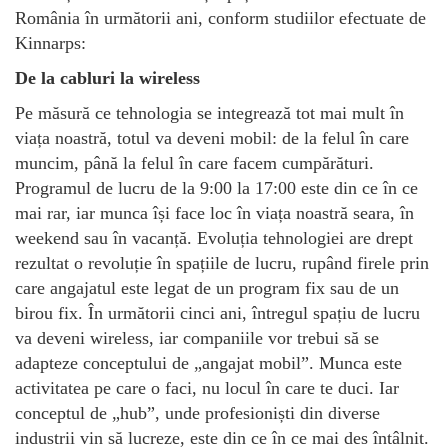
România în următorii ani, conform studiilor efectuate de
Kinnarps:
De la cabluri la wireless
Pe măsură ce tehnologia se integrează tot mai mult în
viața noastră, totul va deveni mobil: de la felul în care
muncim, până la felul în care facem cumpărături.
Programul de lucru de la 9:00 la 17:00 este din ce în ce
mai rar, iar munca își face loc în viața noastră seara, în
weekend sau în vacanță. Evoluția tehnologiei are drept
rezultat o revoluție în spațiile de lucru, rupând firele prin
care angajatul este legat de un program fix sau de un
birou fix. În următorii cinci ani, întregul spațiu de lucru
va deveni wireless, iar companiile vor trebui să se
adapteze conceptului de „angajat mobil”. Munca este
activitatea pe care o faci, nu locul în care te duci. Iar
conceptul de „hub”, unde profesioniști din diverse
industrii vin să lucreze, este din ce în ce mai des întâlnit.