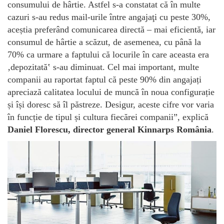
consumului de hârtie. Astfel s-a constatat că în multe
cazuri s-au redus mail-urile între angajaţi cu peste 30%,
aceștia preferând comunicarea directă – mai eficientă, iar
consumul de hârtie a scăzut, de asemenea, cu până la
70% ca urmare a faptului că locurile în care aceasta era
‚depozitată‛ s-au diminuat. Cel mai important, multe
companii au raportat faptul că peste 90% din angajați
apreciază calitatea locului de muncă în noua configurație
și își doresc să îl păstreze. Desigur, aceste cifre vor varia
în funcție de tipul și cultura fiecărei companii”, explică
Daniel Florescu, director general Kinnarps România
.