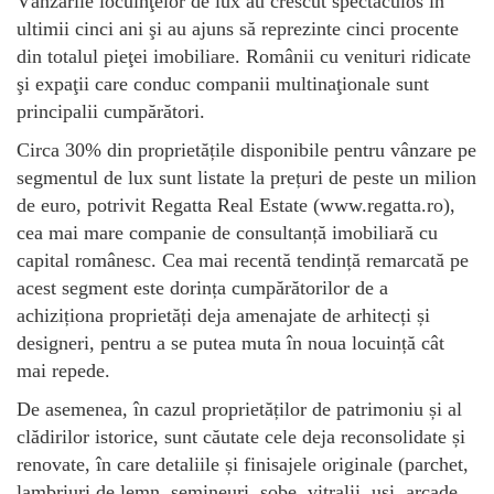
Vânzările locuinţelor de lux au crescut spectaculos în
ultimii cinci ani şi au ajuns să reprezinte cinci procente
din totalul pieţei imobiliare. Românii cu venituri ridicate
şi expaţii care conduc companii multinaţionale sunt
principalii cumpărători.
Circa 30% din proprietățile disponibile pentru vânzare pe
segmentul de lux sunt listate la prețuri de peste un milion
de euro, potrivit Regatta Real Estate (www.regatta.ro),
cea mai mare companie de consultanță imobiliară cu
capital românesc. Cea mai recentă tendință remarcată pe
acest segment este dorința cumpărătorilor de a
achiziționa proprietăți deja amenajate de arhitecți și
designeri, pentru a se putea muta în noua locuință cât
mai repede.
De asemenea, în cazul proprietăților de patrimoniu și al
clădirilor istorice, sunt căutate cele deja reconsolidate și
renovate, în care detaliile și finisajele originale (parchet,
lambriuri de lemn, șemineuri, sobe, vitralii, uși, arcade