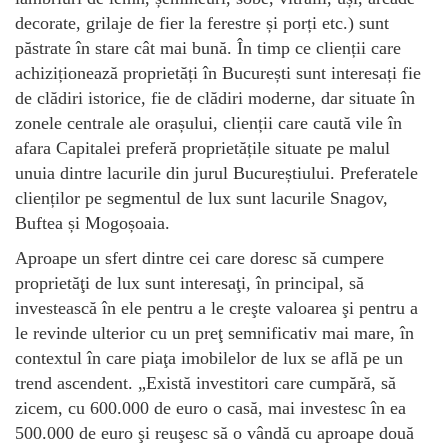
decorate, grilaje de fier la ferestre și porți etc.) sunt
păstrate în stare cât mai bună. În timp ce clienții care
achiziționează proprietăți în București sunt interesați fie
de clădiri istorice, fie de clădiri moderne, dar situate în
zonele centrale ale orașului, clienții care caută vile în
afara Capitalei preferă proprietățile situate pe malul
unuia dintre lacurile din jurul Bucureștiului. Preferatele
clienților pe segmentul de lux sunt lacurile Snagov,
Buftea și Mogoșoaia.
Aproape un sfert dintre cei care doresc să cumpere
proprietăţi de lux sunt interesaţi, în principal, să
investească în ele pentru a le creşte valoarea şi pentru a
le revinde ulterior cu un preţ semnificativ mai mare, în
contextul în care piaţa imobilelor de lux se află pe un
trend ascendent. „Există investitori care cumpără, să
zicem, cu 600.000 de euro o casă, mai investesc în ea
500.000 de euro şi reuşesc să o vândă cu aproape două