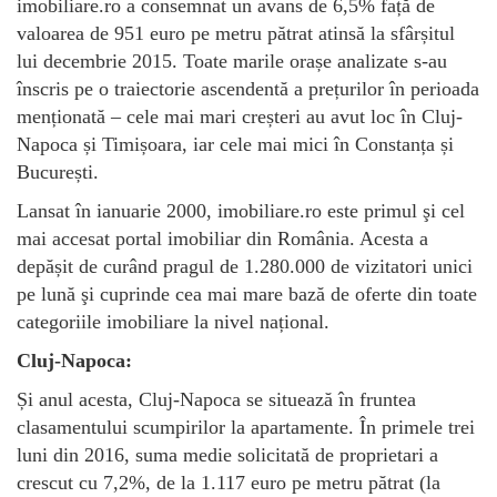
imobiliare.ro a consemnat un avans de 6,5% față de
valoarea de 951 euro pe metru pătrat atinsă la sfârșitul
lui decembrie 2015. Toate marile orașe analizate s-au
înscris pe o traiectorie ascendentă a prețurilor în perioada
menționată – cele mai mari creșteri au avut loc în Cluj-
Napoca și Timișoara, iar cele mai mici în Constanța și
București.
Lansat în ianuarie 2000, imobiliare.ro este primul şi cel
mai accesat portal imobiliar din România. Acesta a
depășit de curând pragul de 1.280.000 de vizitatori unici
pe lună şi cuprinde cea mai mare bază de oferte din toate
categoriile imobiliare la nivel național.
Cluj-Napoca:
Și anul acesta, Cluj-Napoca se situează în fruntea
clasamentului scumpirilor la apartamente. În primele trei
luni din 2016, suma medie solicitată de proprietari a
crescut cu 7,2%, de la 1.117 euro pe metru pătrat (la