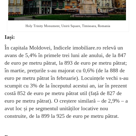
Holy Trinity Monument, Unirii Square, Timisoara, Romania
Iași:
În capitala Moldovei, Indicele imobiliare.ro relevă un
avans de 5,4% în primele trei luni ale anului, de la 847
de euro pe metru pătrat, la 893 de euro pe metru pătrat;
în martie, prețurile s-au majorat cu 0,6% (de la 888 de
euro pe metru pătrat în februarie). Locuințele vechi s-au
scumpit cu 3% de la începutul acestui an, iar în prezent
costă 852 de euro pe metru pătrat util (față de 827 de
euro pe metru pătrat). O creștere similară – de 2,9% – a
avut loc și pe segmentul unităților locative nou
construite, de la 899 la 925 de euro pe metru pătrat.