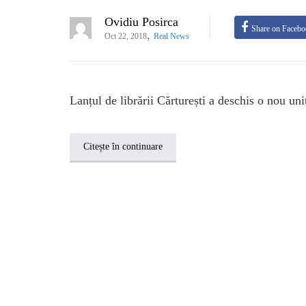
Ovidiu Posirca
Share on Faceb
,
Oct 22, 2018
Real News
Lanțul de librării Cărturești a deschis o nou u
Citește în continuare