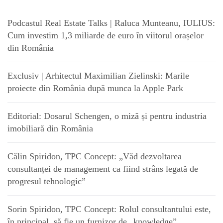
Podcastul Real Estate Talks | Raluca Munteanu, IULIUS:
Cum investim 1,3 miliarde de euro în viitorul orașelor
din România
Exclusiv | Arhitectul Maximilian Zielinski: Marile
proiecte din România după munca la Apple Park
Editorial: Dosarul Schengen, o miză și pentru industria
imobiliară din România
Călin Spiridon, TPC Concept: „Văd dezvoltarea
consultanței de management ca fiind strâns legată de
progresul tehnologic”
Sorin Spiridon, TPC Concept: Rolul consultantului este,
în principal, să fie un furnizor de „knowledge”