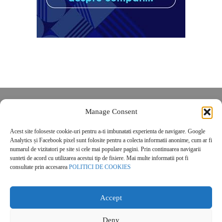
Despre noi
Manage Consent
Contact
Acest site foloseste cookie-uri pentru a-ti imbunatati experienta de navigare. Google
POLITICĂ DE CONFIDENȚIALITATE
Analytics și Facebook pixel sunt folosite pentru a colecta informatii anonime, cum ar fi
Politica de cookies
numarul de vizitatori pe site si cele mai populare pagini. Prin continuarea navigarii
sunteti de acord cu utilizarea acestui tip de fisiere. Mai multe informatii pot fi
consultate prin accesarea
POLITICI DE COOKIES
Accept
Deny
© 2026 Real Estate Magazine. All Rights Reserved.