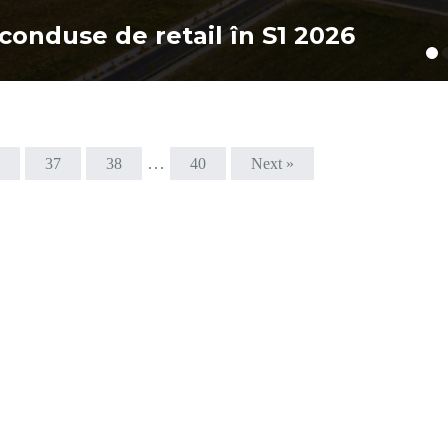
Tranzacț
il în S1 2026
pregăteș
…
37
38
40
Next »