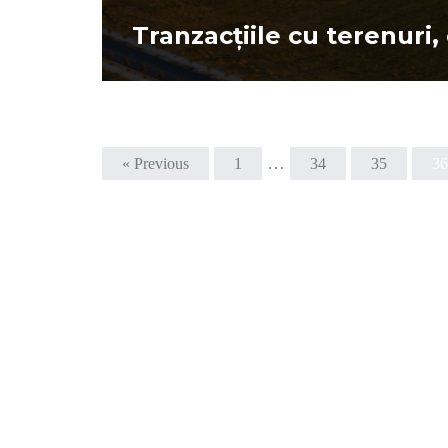
acțiile cu terenuri, conduse de reta
…
« Previous
1
34
35
36