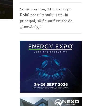
ie de 14,3 milioane euro în Pipera:
te un nou ansamblu rezidențial
Sorin Spiridon, TPC Concept:
Rolul consultantului este, în
principal, să fie un furnizor de
„knowledge”