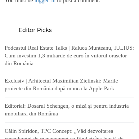
You must be
logged in
to post a comment.
Editor Picks
Podcastul Real Estate Talks | Raluca Munteanu, IULIUS:
Cum investim 1,3 miliarde de euro în viitorul orașelor
din România
Exclusiv | Arhitectul Maximilian Zielinski: Marile
proiecte din România după munca la Apple Park
Editorial: Dosarul Schengen, o miză și pentru industria
imobiliară din România
Călin Spiridon, TPC Concept: „Văd dezvoltarea
consultanței de management ca fiind strâns legată de