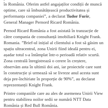
în România. Oferim astfel angajaților condiții de muncă
optime, care să îmbunătățească productivitatea și
performanța companiei”, a declarat
Tudor Furir
,
General Manager Pernord Ricard România.
Pernod Ricard România a fost asistată în tranzacție de
către compania de consultanță imobiliară Knight Frank.
Romania. ”Brief-ul inițial al clientului a fost să găsim un
spațiu ultracentral, zona Unirii fiind ideală pentru ei,
așadar totul s-a întâmplat într-o perioadă relativ scurtă.
Zona centrală înregistrează o cerere în creștere,
observăm asta în ultimii doi ani, iar proiectele care sunt
în construcție și urmează să se livreze anul acesta sunt
deja pre-închiriate în proporție de 90%”, au declarat
reprezentanții Knight Frank.
Printre companiile care au ales de asemenea Unirii View
pentru stabilirea noilor sedii se numără NTT Data
România și Red Bull România.