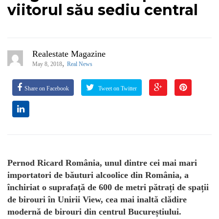
viitorul său sediu central
Realestate Magazine
,
May 8, 2018
Real News
Share on Facebook
Tweet on Twitter
Pernod Ricard România, unul dintre cei mai mari
importatori de băuturi alcoolice din România, a
închiriat o suprafață de 600 de metri pătrați de spații
de birouri în Unirii View, cea mai inaltă clădire
modernă de birouri din centrul Bucureștiului.