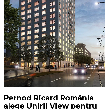
Pernod Ricard România
alege Unirii View pentru