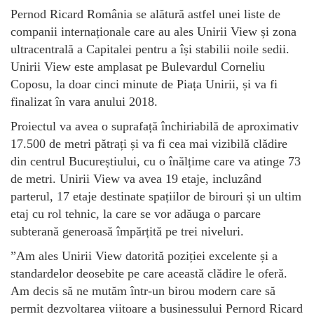
Pernod Ricard România se alătură astfel unei liste de
companii internaționale care au ales Unirii View și zona
ultracentrală a Capitalei pentru a își stabilii noile sedii.
Unirii View este amplasat pe Bulevardul Corneliu
Coposu, la doar cinci minute de Piața Unirii, și va fi
finalizat în vara anului 2018.
Proiectul va avea o suprafață închiriabilă de aproximativ
17.500 de metri pătrați și va fi cea mai vizibilă clădire
din centrul Bucureștiului, cu o înălțime care va atinge 73
de metri. Unirii View va avea 19 etaje, incluzând
parterul, 17 etaje destinate spațiilor de birouri și un ultim
etaj cu rol tehnic, la care se vor adăuga o parcare
subterană generoasă împărțită pe trei niveluri.
”Am ales Unirii View datorită poziției excelente și a
standardelor deosebite pe care această clădire le oferă.
Am decis să ne mutăm într-un birou modern care să
permit dezvoltarea viitoare a businessului Pernord Ricard