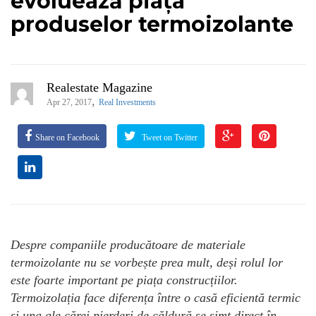
evoluează piața
produselor termoizolante
Realestate Magazine
,
Apr 27, 2017
Real Investments
Share on Facebook
Tweet on Twitter
Despre companiile producătoare de materiale
termoizolante nu se vorbește prea mult, deși rolul lor
este foarte important pe piața construcțiilor.
Termoizolația face diferența între o casă eficientă termic
și una ale cărei pierderi de căldură se simt direct în