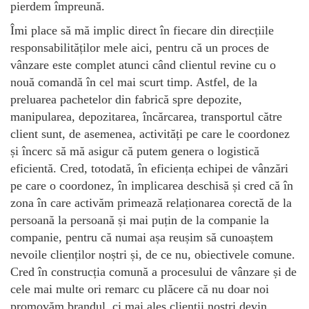
pierdem împreună.
Îmi place să mă implic direct în fiecare din direcțiile
responsabilităților mele aici, pentru că un proces de
vânzare este complet atunci când clientul revine cu o
nouă comandă în cel mai scurt timp. Astfel, de la
preluarea pachetelor din fabrică spre depozite,
manipularea, depozitarea, încărcarea, transportul către
client sunt, de asemenea, activități pe care le coordonez
și încerc să mă asigur că putem genera o logistică
eficientă. Cred, totodată, în eficiența echipei de vânzări
pe care o coordonez, în implicarea deschisă și cred că în
zona în care activăm primează relaționarea corectă de la
persoană la persoană și mai puțin de la companie la
companie, pentru că numai așa reușim să cunoaștem
nevoile clienților noștri și, de ce nu, obiectivele comune.
Cred în construcția comună a procesului de vânzare și de
cele mai multe ori remarc cu plăcere că nu doar noi
promovăm brandul, ci mai ales clienții noștri devin