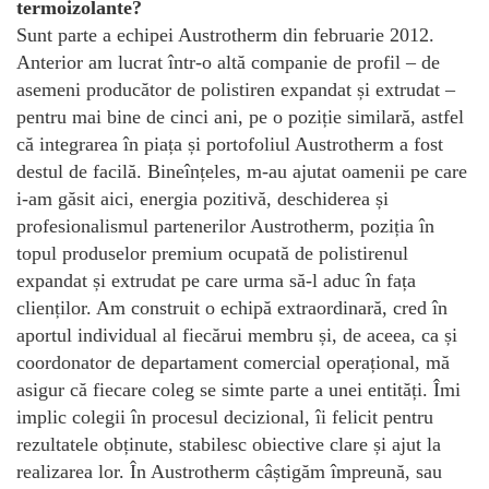
termoizolante?
Sunt parte a echipei Austrotherm din februarie 2012.
Anterior am lucrat într-o altă companie de profil – de
asemeni producător de polistiren expandat și extrudat –
pentru mai bine de cinci ani, pe o poziție similară, astfel
că integrarea în piața și portofoliul Austrotherm a fost
destul de facilă. Bineînțeles, m-au ajutat oamenii pe care
i-am găsit aici, energia pozitivă, deschiderea și
profesionalismul partenerilor Austrotherm, poziția în
topul produselor premium ocupată de polistirenul
expandat și extrudat pe care urma să-l aduc în fața
clienților. Am construit o echipă extraordinară, cred în
aportul individual al fiecărui membru și, de aceea, ca și
coordonator de departament comercial operațional, mă
asigur că fiecare coleg se simte parte a unei entități. Îmi
implic colegii în procesul decizional, îi felicit pentru
rezultatele obținute, stabilesc obiective clare și ajut la
realizarea lor. În Austrotherm câștigăm împreună, sau