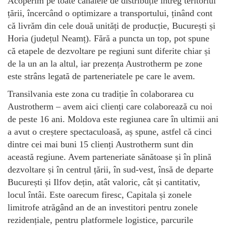
Acoperim pe toate canalele de distribuție întreg teritoriul
țării, încercând o optimizare a transportului, ținând cont
că livrăm din cele două unități de producție, București și
Horia (județul Neamț). Fără a puncta un top, pot spune
că etapele de dezvoltare pe regiuni sunt diferite chiar și
de la un an la altul, iar prezența Austrotherm pe zone
este strâns legată de parteneriatele pe care le avem.
Transilvania este zona cu tradiție în colaborarea cu
Austrotherm – avem aici clienți care colaborează cu noi
de peste 16 ani. Moldova este regiunea care în ultimii ani
a avut o creștere spectaculoasă, aș spune, astfel că cinci
dintre cei mai buni 15 clienți Austrotherm sunt din
această regiune. Avem parteneriate sănătoase și în plină
dezvoltare și în centrul țării, în sud-vest, însă de departe
București și Ilfov dețin, atât valoric, cât și cantitativ,
locul întâi. Este oarecum firesc, Capitala și zonele
limitrofe atrăgând an de an investitori pentru zonele
rezidențiale, pentru platformele logistice, parcurile