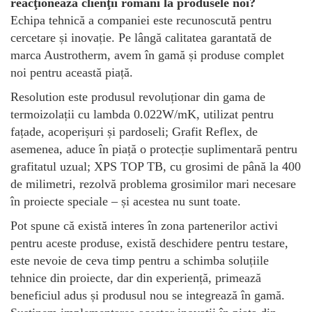
reacţionează clienţii români la produsele noi?
Echipa tehnică a companiei este recunoscută pentru
cercetare și inovație. Pe lângă calitatea garantată de
marca Austrotherm, avem în gamă și produse complet
noi pentru această piață.
Resolution este produsul revoluționar din gama de
termoizolații cu lambda 0.022W/mK, utilizat pentru
fațade, acoperișuri și pardoseli; Grafit Reflex, de
asemenea, aduce în piață o protecție suplimentară pentru
grafitatul uzual; XPS TOP TB, cu grosimi de până la 400
de milimetri, rezolvă problema grosimilor mari necesare
în proiecte speciale – și acestea nu sunt toate.
Pot spune că există interes în zona partenerilor activi
pentru aceste produse, există deschidere pentru testare,
este nevoie de ceva timp pentru a schimba soluțiile
tehnice din proiecte, dar din experiență, primează
beneficiul adus și produsul nou se integrează în gamă.