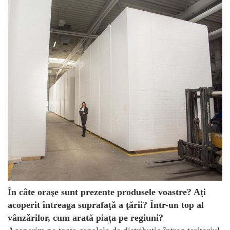
În câte oraşe sunt prezente produsele voastre? Aţi
acoperit întreaga suprafaţă a ţării? Într-un top al
vânzărilor, cum arată piața pe regiuni?