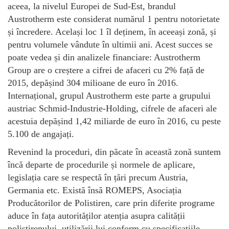
aceea, la nivelul Europei de Sud-Est, brandul
Austrotherm este considerat numărul 1 pentru notorietate
și încredere. Același loc 1 îl deținem, în aceeași zonă, și
pentru volumele vândute în ultimii ani. Acest succes se
poate vedea și din analizele financiare: Austrotherm
Group are o creștere a cifrei de afaceri cu 2% față de
2015, depășind 304 milioane de euro în 2016.
Internațional, grupul Austrotherm este parte a grupului
austriac Schmid-Industrie-Holding, cifrele de afaceri ale
acestuia depășind 1,42 miliarde de euro în 2016, cu peste
5.100 de angajați.
Revenind la proceduri, din păcate în această zonă suntem
încă departe de procedurile și normele de aplicare,
legislația care se respectă în țări precum Austria,
Germania etc. Există însă ROMEPS, Asociația
Producătorilor de Polistiren, care prin diferite programe
aduce în fața autorităților atenția asupra calității
polistirenului, utilizării lui conform cu specificațiile