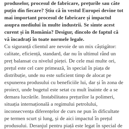
produselor, procesul de fabricare, preţurile sau câte
puțin din fiecare? Știu că în vestul Europei devine tot
mai important procesul de fabricare și impactul
asupra mediului în multe industrii. Se simte acest
curent și în România? Desigur, dincolo de faptul că
vă încadraţi în toate normele legale.
Cu siguranță clientul are nevoie de un mix câștigător:
calitate, eficiență, standard, dar nu în ultimul rând un
preț balansat cu nivelul pieței. De cele mai multe ori,
prețul este cel care primează, în special în piața de
distribuție, unde nu este suficient timp de alocat pe
expunerea produsului cu beneficiile lui, dar și în zona de
proiect, unde bugetul este setat cu mult înainte de a se
demara lucrările. Instabilitatea prețurilor la polimeri,
situația internațională a regimului petrolului,
inconsecvența diferențelor de curs ne pun în dificultate
pe termen scurt și lung, și de aici impactul în prețul
produsului. Deranjul pentru piață este legat în special de