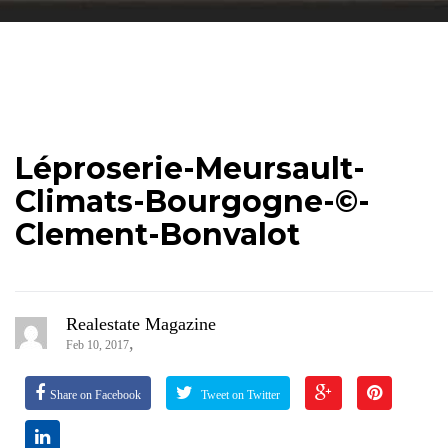
Léproserie-Meursault-
Climats-Bourgogne-©-
Clement-Bonvalot
Realestate Magazine
,
Feb 10, 2017
Share on Facebook
Tweet on Twitter