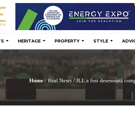
TS
HERITAGE
PROPERTY
STYLE
ADVI
Home
Real News
/
JLL a fost desemnată compa