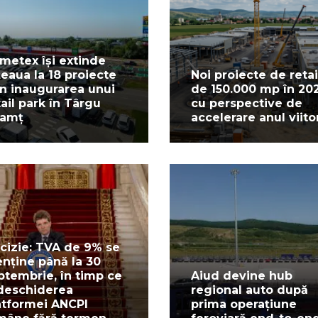
metex își extinde
țeaua la 18 proiecte
Noi proiecte de retai
in inaugurarea unui
de 150.000 mp în 20
tail park în Târgu
cu perspective de
amț
accelerare anul viito
cizie: TVA de 9% se
nține până la 30
ptembrie, în timp ce
Aiud devine hub
deschiderea
regional auto după
atformei ANCPI
prima operațiune