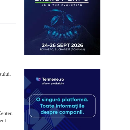
sului.
enter.
ent