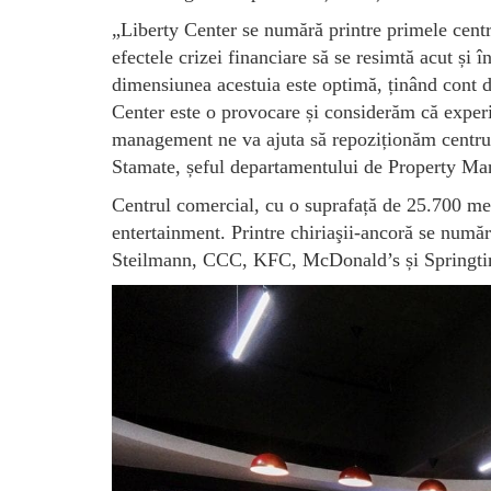
„Liberty Center se numără printre primele centr
efectele crizei financiare să se resimtă acut și 
dimensiunea acestuia este optimă, ținând cont 
Center este o provocare și considerăm că experie
management ne va ajuta să repoziționăm centrul
Stamate, șeful departamentului de Property M
Centrul comercial, cu o suprafață de 25.700 metr
entertainment. Printre chiriaşii-ancoră se num
Steilmann, CCC, KFC, McDonald’s și Springti