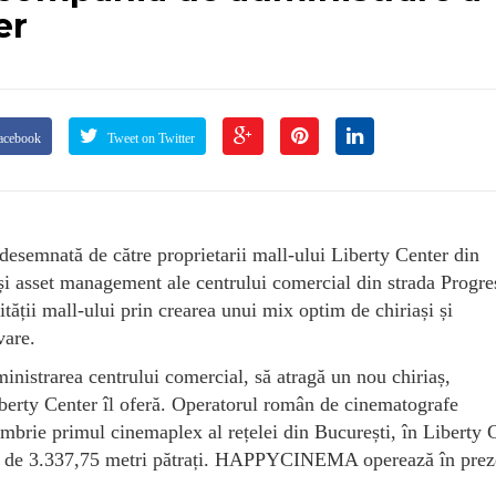
er
acebook
Tweet on Twitter
esemnată de către proprietarii mall-ului Liberty Center din
 și asset management ale centrului comercial din strada Progre
ității mall-ului prin crearea unui mix optim de chiriași și
vare.
ministrarea centrului comercial, să atragă un nou chiriaș,
iberty Center îl oferă. Operatorul român de cinematografe
e primul cinemaplex al rețelei din București, în Liberty C
ță de 3.337,75 metri pătrați. HAPPYCINEMA operează în prez