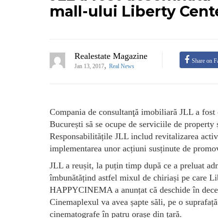
mall-ului Liberty Cent
Realestate Magazine
Share on F
,
Jan 13, 2017
Real News
Compania de consultanţă imobiliară JLL a fost d
București să se ocupe de serviciile de property
Responsabilitățile JLL includ revitalizarea activ
implementarea unor acțiuni susținute de promo
JLL a reușit, la puțin timp după ce a preluat ad
îmbunătățind astfel mixul de chiriași pe care L
HAPPYCINEMA a anunțat că deschide în decembri
Cinemaplexul va avea șapte săli, pe o suprafa
cinematografe în patru orașe din țară.