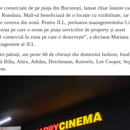
e comerciale de pe piața din București, lansat chiar înainte ca
în România. Mall-ul beneficiază de o locație cu vizibilitate, iar
de cererea din zonă. Pentru JLL, preluarea managementului Li
nța pe care o avem pe piața serviciilor de property și asset
 comercial în zona pe care o deservește”, a declarat Mariana
anagement al JLL.
i pătrați, are peste 60 de chiriași din domeniul fashion, food
ără Billa, Altex, Adidas, Deichmann, Kenvelo, Lee Cooper, Se
me.