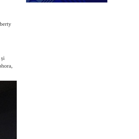
berty
 și
phora,