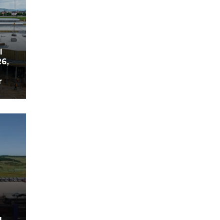
l
26,
r