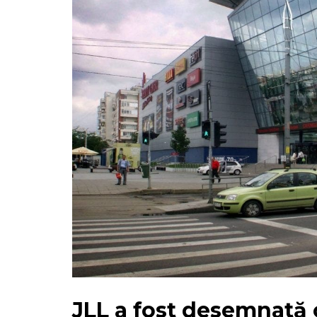
JLL a fost desemnată