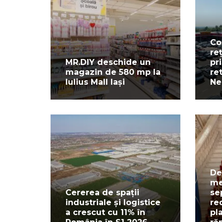
Co
re
MR.DIY deschide un
pr
magazin de 580 mp la
re
Iulius Mall Iași
Ne
De
me
Cererea de spații
se
industriale și logistice
re
a crescut cu 11% în
pl