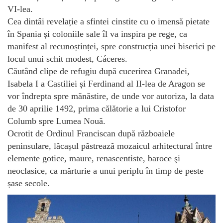
VI-lea.
Cea dintâi revelație a sfintei cinstite cu o imensă pietate
în Spania și coloniile sale îl va inspira pe rege, ca
manifest al recunoștinței, spre construcția unei biserici pe
locul unui schit modest, Cáceres.
Căutând clipe de refugiu după cucerirea Granadei,
Isabela I a Castiliei și Ferdinand al II-lea de Aragon se
vor îndrepta spre mănăstire, de unde vor autoriza, la data
de 30 aprilie 1492, prima călătorie a lui Cristofor
Columb spre Lumea Nouă.
Ocrotit de Ordinul Franciscan după războaiele
peninsulare, lăcașul păstrează mozaicul arhitectural între
elemente gotice, maure, renascentiste, baroce şi
neoclasice, ca mărturie a unui periplu în timp de peste
șase secole.