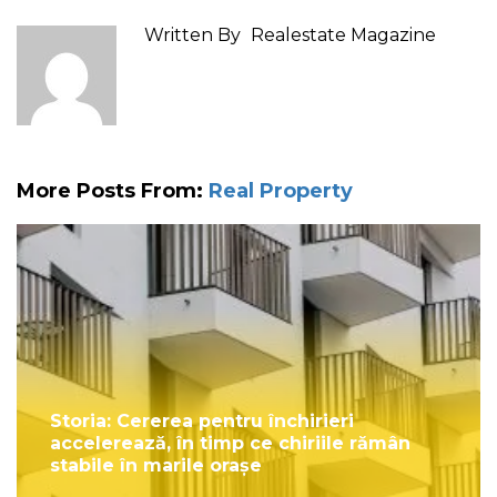
Written By
Realestate Magazine
More Posts From:
Real Property
Storia: Cererea pentru închirieri
accelerează, în timp ce chiriile rămân
stabile în marile orașe