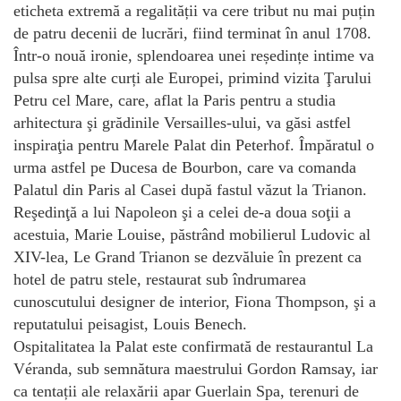
eticheta extremă a regalității va cere tribut nu mai puțin
de patru decenii de lucrări, fiind terminat în anul 1708.
Într-o nouă ironie, splendoarea unei reședințe intime va
pulsa spre alte curți ale Europei, primind vizita Ţarului
Petru cel Mare, care, aflat la Paris pentru a studia
arhitectura şi grădinile Versailles-ului, va găsi astfel
inspiraţia pentru Marele Palat din Peterhof. Împăratul o
urma astfel pe Ducesa de Bourbon, care va comanda
Palatul din Paris al Casei după fastul văzut la Trianon.
Reşedinţă a lui Napoleon şi a celei de-a doua soţii a
acestuia, Marie Louise, păstrând mobilierul Ludovic al
XIV-lea, Le Grand Trianon se dezvăluie în prezent ca
hotel de patru stele, restaurat sub îndrumarea
cunoscutului designer de interior, Fiona Thompson, şi a
reputatului peisagist, Louis Benech.
Ospitalitatea la Palat este confirmată de restaurantul La
Véranda, sub semnătura maestrului Gordon Ramsay, iar
ca tentații ale relaxării apar Guerlain Spa, terenuri de