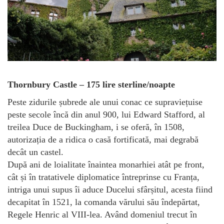
Thornbury Castle – 175 lire sterline/noapte
Peste zidurile șubrede ale unui conac ce supraviețuise
peste secole încă din anul 900, lui Edward Stafford, al
treilea Duce de Buckingham, i se oferă, în 1508,
autorizația de a ridica o casă fortificată, mai degrabă
decât un castel.
După ani de loialitate înaintea monarhiei atât pe front,
cât și în tratativele diplomatice întreprinse cu Franța,
intriga unui supus îi aduce Ducelui sfârșitul, acesta fiind
decapitat în 1521, la comanda vărului său îndepărtat,
Regele Henric al VIII-lea. Având domeniul trecut în