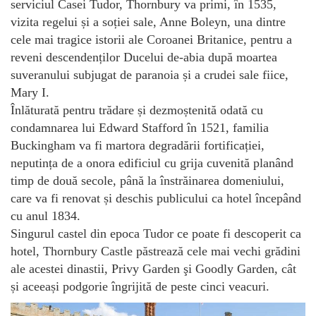
serviciul Casei Tudor, Thornbury va primi, în 1535,
vizita regelui și a soției sale, Anne Boleyn, una dintre
cele mai tragice istorii ale Coroanei Britanice, pentru a
reveni descendenților Ducelui de-abia după moartea
suveranului subjugat de paranoia și a crudei sale fiice,
Mary I.
Înlăturată pentru trădare și dezmoștenită odată cu
condamnarea lui Edward Stafford în 1521, familia
Buckingham va fi martora degradării fortificației,
neputința de a onora edificiul cu grija cuvenită planând
timp de două secole, până la înstrăinarea domeniului,
care va fi renovat și deschis publicului ca hotel începând
cu anul 1834.
Singurul castel din epoca Tudor ce poate fi descoperit ca
hotel, Thornbury Castle păstrează cele mai vechi grădini
ale acestei dinastii, Privy Garden şi Goodly Garden, cât
și aceeași podgorie îngrijită de peste cinci veacuri.