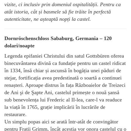
vizite, ci inclusiv prin domeniul ospitalității. Pentru ca
atât istoria, cât și basmele să fie trăite în perfectă
autenticitate, ne așteaptă nopți la castel.
Dornröschenschloss Sababurg, Germania – 120
dolari/noapte
Legenda epifaniei Christului din satul Gottsbüren oferea
binecuvântarea divină ca fundație pentru un castel ridicat
în 1334, însă chiar și ascunsă în bogăția unei păduri de
stejar, fortificația avea predestinată o soartă a continuei
renașteri. Aproape distrus în fața Războaielor de Treizeci
de Ani şi de Şapte Ani, castelul primește o nouă șansă
sub benevolența lui Frederic al II-lea, care-l va readuce
la viață în 1765, grație implicării în lucrările de
restaurare.
Un simplu popas aici se arată într-atât de convingător
pentru Frații Grimm, încât aceștia vor onora castelul cu o