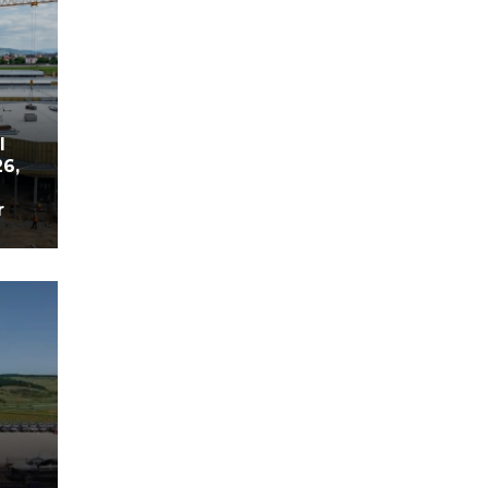
l
26,
r