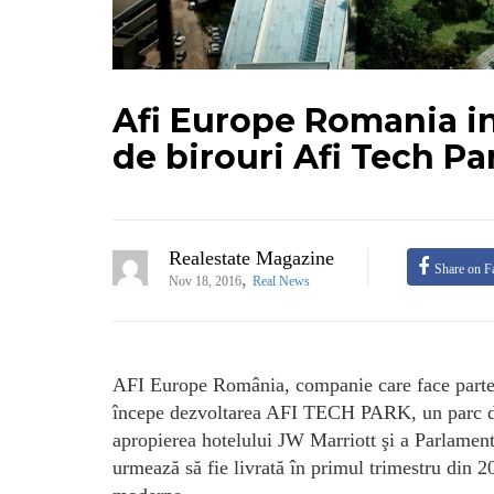
Afi Europe Romania in
de birouri Afi Tech Pa
Realestate Magazine
Share on F
,
Nov 18, 2016
Real News
AFI Europe România, companie care face parte 
începe dezvoltarea AFI TECH PARK, un parc de af
apropierea hotelului JW Marriott şi a Parlame
urmează să fie livrată în primul trimestru din 20