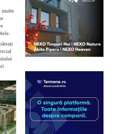
e multe
te
re
tele.
pătrați
ercial
tiului
ri