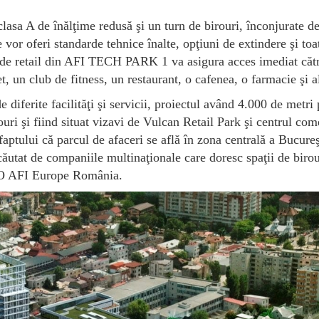
sa A de înălţime redusă şi un turn de birouri, înconjurate d
re vor oferi standarde tehnice înalte, opţiuni de extindere şi toa
zona de retail din AFI TECH PARK 1 va asigura acces imediat căt
t, un club de fitness, un restaurant, o cafenea, o farmacie şi al
ferite facilităţi şi servicii, proiectul având 4.000 de metri 
rouri şi fiind situat vizavi de Vulcan Retail Park şi centrul com
 faptului că parcul de afaceri se află în zona centrală a Bucureş
 căutat de companiile multinaţionale care doresc spaţii de birou
CEO AFI Europe România.