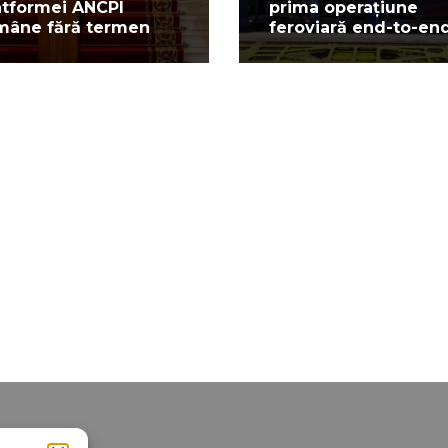
atformei ANCPI
prima operațiune
mâne fără termen
feroviară end-to-en