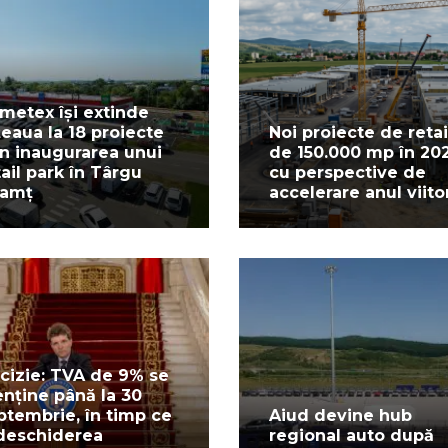
metex își extinde
țeaua la 18 proiecte
Noi proiecte de retai
in inaugurarea unui
de 150.000 mp în 20
tail park în Târgu
cu perspective de
amț
accelerare anul viito
cizie: TVA de 9% se
nține până la 30
ptembrie, în timp ce
Aiud devine hub
deschiderea
regional auto după