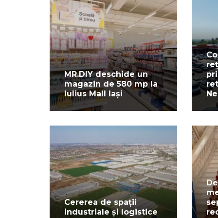
Co
re
MR.DIY deschide un
pr
magazin de 580 mp la
re
Iulius Mall Iași
Ne
De
me
Cererea de spații
se
industriale și logistice
re