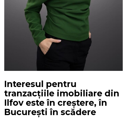
Interesul pentru
tranzacțiile imobiliare din
Ilfov este în creștere, în
București în scădere