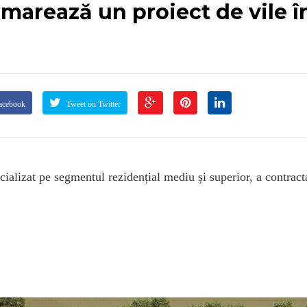
arează un proiect de vile î
acebook
Tweet on Twitter
ializat pe segmentul rezidențial mediu și superior, a contract