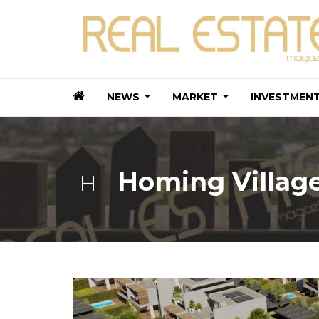
NEWS
MARKET
INVESTMEN
Homing Villag
H