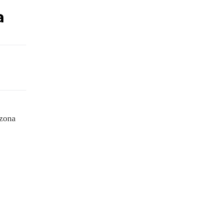
a
 zona