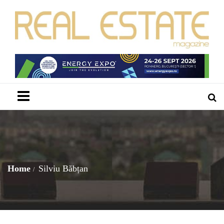
Menu
Home
Silviu Băbțan