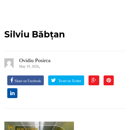
Silviu Băbțan
Ovidiu Posirca
,
May 19, 2026
Share on Facebook
Tweet on Twitter