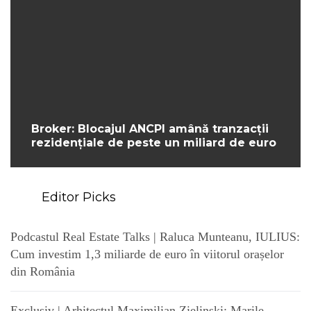
Broker: Blocajul ANCPI amână tranzacții
rezidențiale de peste un miliard de euro
Editor Picks
Podcastul Real Estate Talks | Raluca Munteanu, IULIUS:
Cum investim 1,3 miliarde de euro în viitorul orașelor
din România
Exclusiv | Arhitectul Maximilian Zielinski: Marile