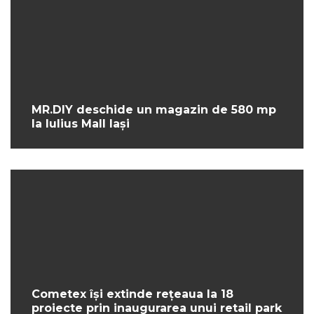
MR.DIY deschide un magazin de 580 mp
la Iulius Mall Iași
Cometex își extinde rețeaua la 18
proiecte prin inaugurarea unui retail park