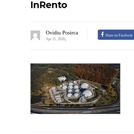
InRento
Ovidiu Posirca
Share on Facebook
,
Apr 21, 2026