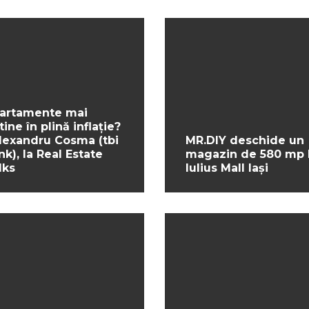
artamente mai
tine în plină inflație?
Alexandru Cosma (tbi
MR.DIY deschide un
nk), la Real Estate
magazin de 580 mp 
lks
Iulius Mall Iași