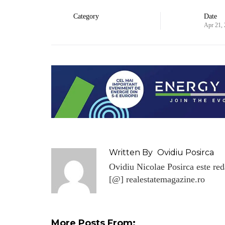
Category
Date
Apr 21,
Written By
Ovidiu Posirca
Ovidiu Nicolae Posirca este reda
[@] realestatemagazine.ro
More Posts From: