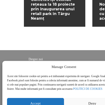
rețeaua la 18 proiecte
No
prin inaugurarea unui
de
retail park în Târgu
cu
Neamț
ac
Despre noi
Contact
Manage Consent
POLITICĂ DE CONFIDENȚIALITATE
Acest site foloseste cookie-uri pentru a-ti imbunatati experienta de navigare. Google Anal
Politica de cookies
Facebook pixel sunt folosite pentru a colecta informatii anonime, cum ar fi numarul de vizi
si cele mai populare pagini. Prin continuarea navigarii sunteti de acord cu utilizarea acestu
fisiere. Mai multe informatii pot fi consultate prin accesarea
POLITICI DE COOKIES
Accept
Deny