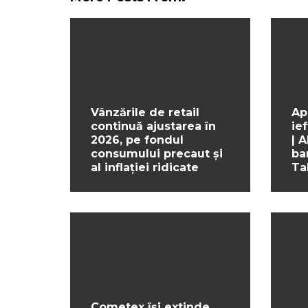
Vânzările de retail
Ap
continuă ajustarea în
ief
2026, pe fondul
| 
consumului precaut și
ba
al inflației ridicate
Ta
Cometex își extinde