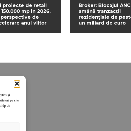
i proiecte de retail
Broker: Blocajul ANC
 150.000 mp în 2026,
amână tranzacții
 perspective de
rezidențiale de pest
celerare anul viitor
un miliard de euro
ytics și
tatori pe site
i tip de