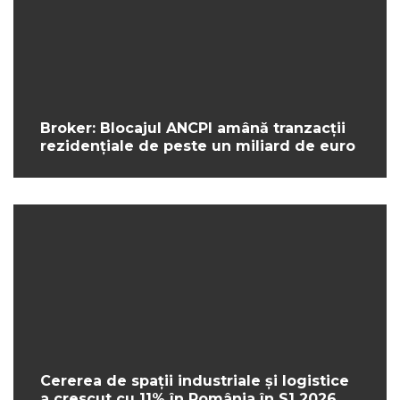
Broker: Blocajul ANCPI amână tranzacții
rezidențiale de peste un miliard de euro
Cererea de spații industriale și logistice
a crescut cu 11% în România în S1 2026