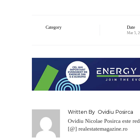
Category
Date
Mar 5, 
Written By
Ovidiu Posirca
Ovidiu Nicolae Posirca este reda
[@] realestatemagazine.ro