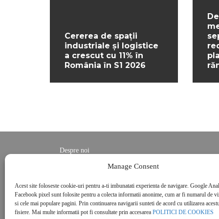
De
me
Cererea de spații
se
industriale și logistice
re
a crescut cu 11% în
pl
România în S1 2026
ră
Despre noi
Contact
Manage Consent
POLITICĂ DE CONFIDENȚIALITATE
Acest site foloseste cookie-uri pentru a-ti imbunatati experienta de navigare. Google Anal
Politica de cookies
Facebook pixel sunt folosite pentru a colecta informatii anonime, cum ar fi numarul de vizi
si cele mai populare pagini. Prin continuarea navigarii sunteti de acord cu utilizarea acestu
fisiere. Mai multe informatii pot fi consultate prin accesarea
POLITICI DE COOKIES