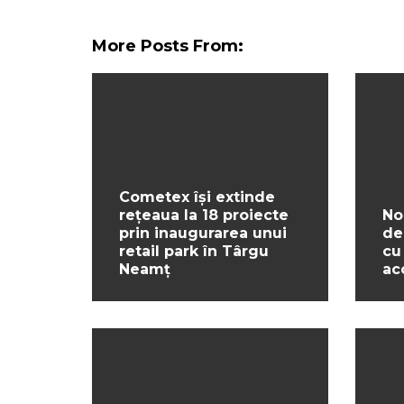
More Posts From:
Cometex își extinde
rețeaua la 18 proiecte
No
prin inaugurarea unui
de
retail park în Târgu
cu
Neamț
ac