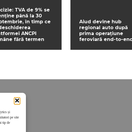
cizie: TVA de 9% se
nține până la 30
ptembrie, în timp ce
Aiud devine hub
deschiderea
regional auto după
atformei ANCPI
prima operațiune
mâne fără termen
feroviară end-to-en
ytics și
tatori pe site
i tip de