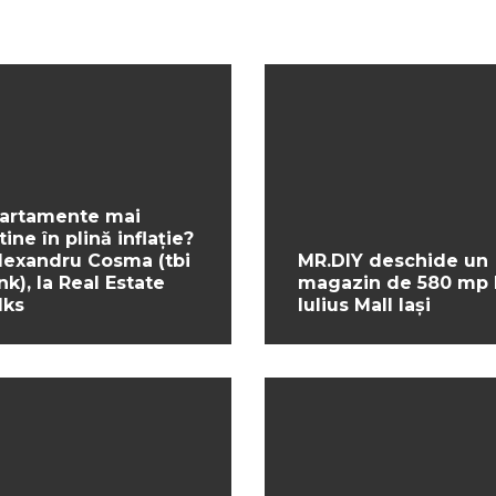
artamente mai
tine în plină inflație?
Alexandru Cosma (tbi
MR.DIY deschide un
nk), la Real Estate
magazin de 580 mp 
lks
Iulius Mall Iași