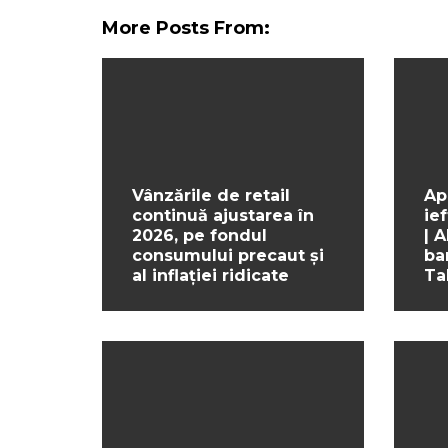
More Posts From:
Vânzările de retail
Ap
continuă ajustarea în
ief
2026, pe fondul
| 
consumului precaut și
ba
al inflației ridicate
Ta