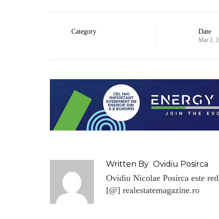
Category
Date
Mar 2, 
Written By
Ovidiu Posirca
Ovidiu Nicolae Posirca este reda
[@] realestatemagazine.ro