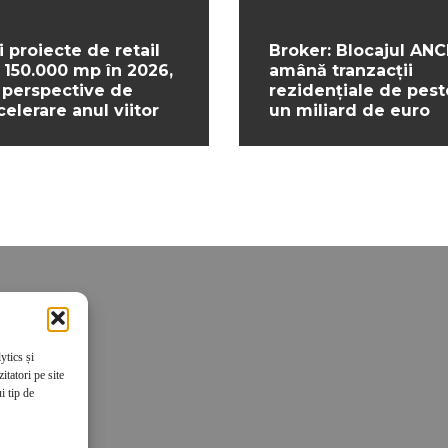
i proiecte de retail
Broker: Blocajul ANC
 150.000 mp în 2026,
amână tranzacții
 perspective de
rezidențiale de pest
celerare anul viitor
un miliard de euro
ytics și
tatori pe site
i tip de