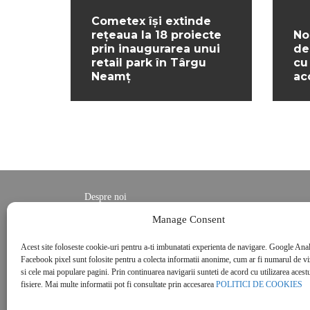
Cometex își extinde
rețeaua la 18 proiecte
No
prin inaugurarea unui
de
retail park în Târgu
cu
Neamț
ac
Despre noi
Contact
Manage Consent
POLITICĂ DE CONFIDENȚIALITATE
Acest site foloseste cookie-uri pentru a-ti imbunatati experienta de navigare. Google Anal
Politica de cookies
Facebook pixel sunt folosite pentru a colecta informatii anonime, cum ar fi numarul de vizi
si cele mai populare pagini. Prin continuarea navigarii sunteti de acord cu utilizarea acestu
fisiere. Mai multe informatii pot fi consultate prin accesarea
POLITICI DE COOKIES