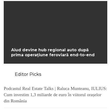
Aiud devine hub regional auto după
prima operațiune feroviară end-to-end
Editor Picks
Podcastul Real Estate Talks | Raluca Munteanu, IULIUS:
Cum investim 1,3 miliarde de euro în viitorul orașelor
din România