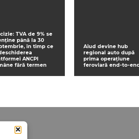
cizie: TVA de 9% se
nține până la 30
ptembrie, în timp ce
Aiud devine hub
deschiderea
regional auto după
atformei ANCPI
prima operațiune
mâne fără termen
feroviară end-to-en