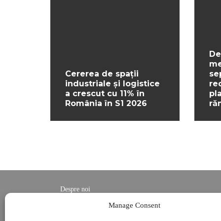
De
me
Cererea de spații
se
industriale și logistice
re
a crescut cu 11% în
pl
România în S1 2026
ră
Despre noi
Contact
Manage Consent
POLITICĂ DE CONFIDENȚIALITATE