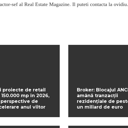
ctor-sef al Real Estate Magazine. Il puteti contacta la ovidiu
i proiecte de retail
Broker: Blocajul ANC
 150.000 mp în 2026,
amână tranzacții
 perspective de
rezidențiale de pest
celerare anul viitor
un miliard de euro