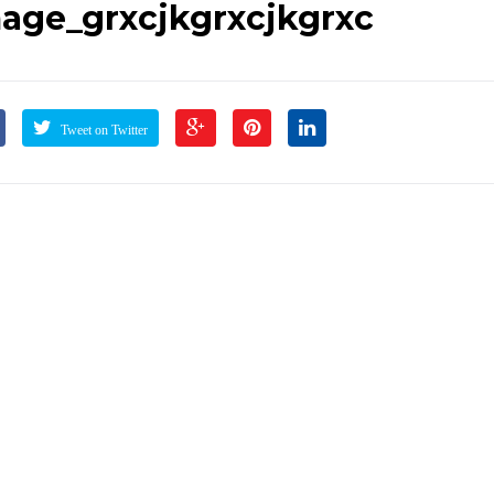
age_grxcjkgrxcjkgrxc
Tweet on Twitter