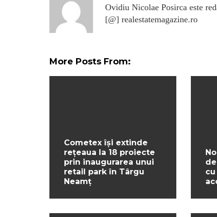
Ovidiu Nicolae Posirca este reda
[@] realestatemagazine.ro
More Posts From:
Cometex își extinde
rețeaua la 18 proiecte
No
prin inaugurarea unui
de
retail park în Târgu
cu
Neamț
ac