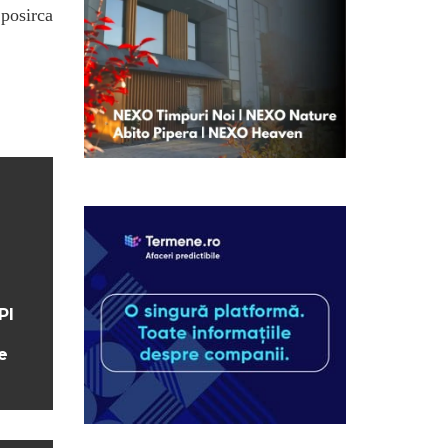
.posirca
PI
e