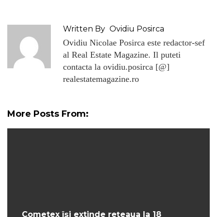
Written By
Ovidiu Posirca
Ovidiu Nicolae Posirca este redactor-sef
al Real Estate Magazine. Il puteti
contacta la ovidiu.posirca [@]
realestatemagazine.ro
More Posts From:
Cometex își extinde rețeaua la 18