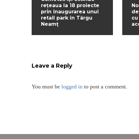
rețeaua la 18 proiecte
No
prin inaugurarea unui
de
retail park în Târgu
cu
Neamț
ac
Leave a Reply
You must be
logged in
to post a comment.