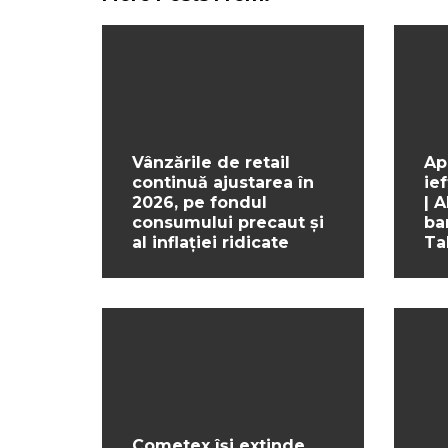
Vânzările de retail
Ap
continuă ajustarea în
ief
2026, pe fondul
| 
consumului precaut și
ba
al inflației ridicate
Ta
Cometex își extinde