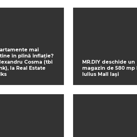
artamente mai
tine în plină inflație?
Alexandru Cosma (tbi
MR.DIY deschide un
nk), la Real Estate
magazin de 580 mp 
lks
Iulius Mall Iași