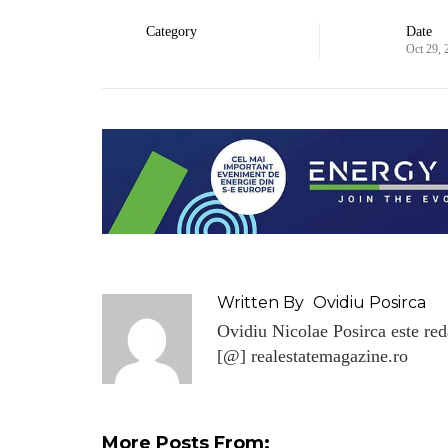
Category
Date
Oct 29, 
Written By
Ovidiu Posirca
Ovidiu Nicolae Posirca este reda
[@] realestatemagazine.ro
More Posts From: