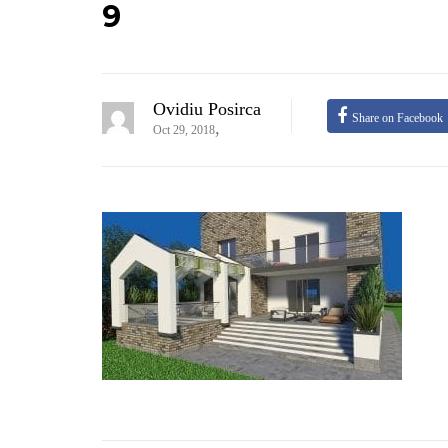
9
Ovidiu Posirca
Share on Facebook
,
Oct 29, 2018