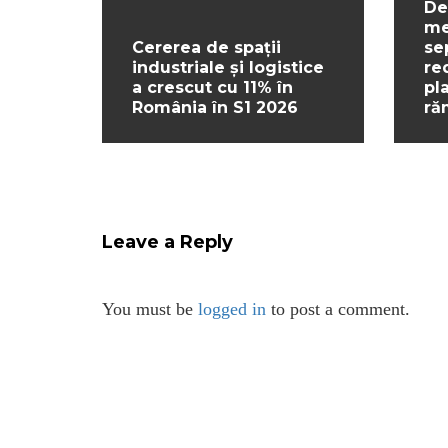
De
me
Cererea de spații
se
industriale și logistice
re
a crescut cu 11% în
pl
România în S1 2026
ră
Leave a Reply
You must be
logged in
to post a comment.