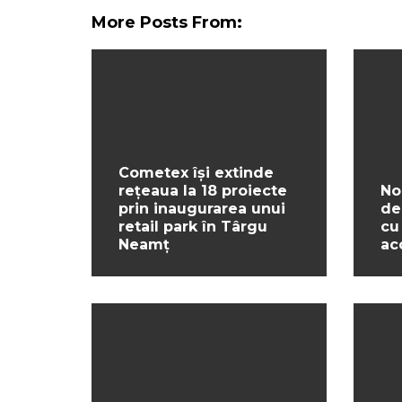
More Posts From:
Cometex își extinde
rețeaua la 18 proiecte
No
prin inaugurarea unui
de
retail park în Târgu
cu
Neamț
ac