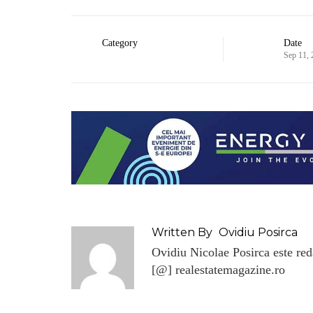
Category
Date
Sep 11,
Written By
Ovidiu Posirca
Ovidiu Nicolae Posirca este reda
[@] realestatemagazine.ro