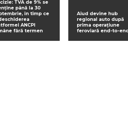
cizie: TVA de 9% se
nține până la 30
ptembrie, în timp ce
Aiud devine hub
deschiderea
regional auto după
atformei ANCPI
prima operațiune
mâne fără termen
feroviară end-to-en