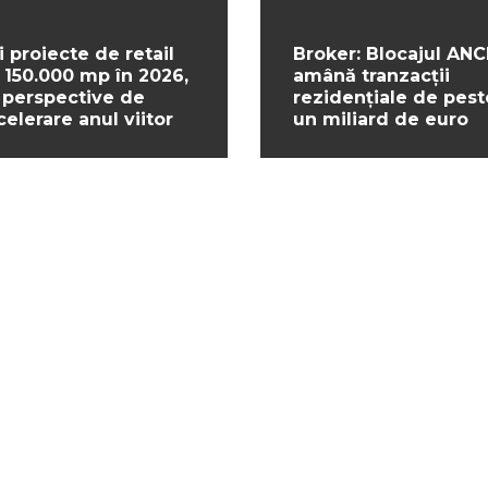
i proiecte de retail
Broker: Blocajul ANC
 150.000 mp în 2026,
amână tranzacții
 perspective de
rezidențiale de pest
celerare anul viitor
un miliard de euro