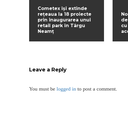
Cometex își extinde
rețeaua la 18 proiecte
No
prin inaugurarea unui
de
retail park în Târgu
cu
Neamț
ac
Leave a Reply
You must be
logged in
to post a comment.