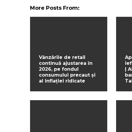
More Posts From:
Vânzările de retail
Ap
continuă ajustarea în
ief
2026, pe fondul
| 
consumului precaut și
ba
al inflației ridicate
Ta