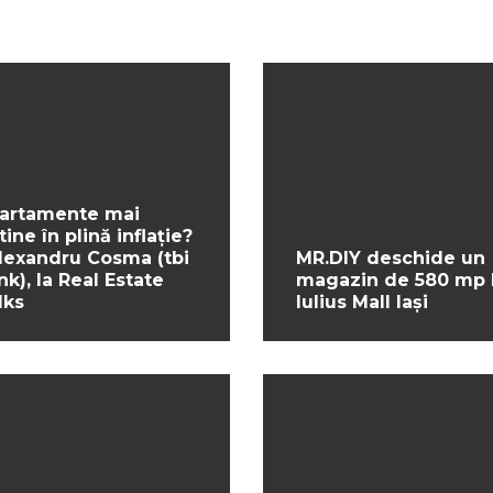
artamente mai
tine în plină inflație?
Alexandru Cosma (tbi
MR.DIY deschide un
nk), la Real Estate
magazin de 580 mp 
lks
Iulius Mall Iași