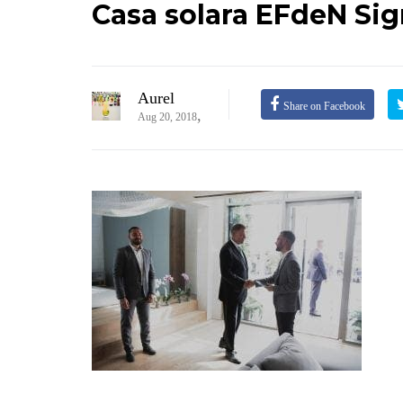
Casa solara EFdeN Si
Aurel
Share on Facebook
,
Aug 20, 2018