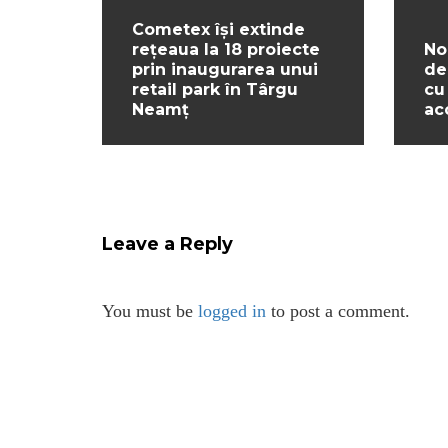
Cometex își extinde
rețeaua la 18 proiecte
No
prin inaugurarea unui
de
retail park în Târgu
cu
Neamț
ac
Leave a Reply
You must be
logged in
to post a comment.