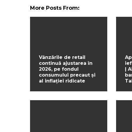
More Posts From:
Vânzările de retail
Ap
continuă ajustarea în
ief
2026, pe fondul
| 
consumului precaut și
ba
al inflației ridicate
Ta