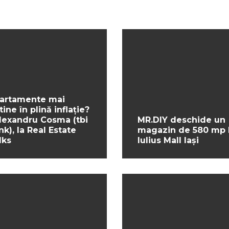
artamente mai
tine în plină inflație?
Alexandru Cosma (tbi
MR.DIY deschide un
nk), la Real Estate
magazin de 580 mp 
lks
Iulius Mall Iași