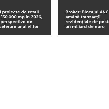
i proiecte de retail
Broker: Blocajul ANC
 150.000 mp în 2026,
amână tranzacții
 perspective de
rezidențiale de pest
celerare anul viitor
un miliard de euro