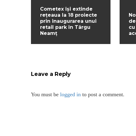
Cometex își extinde
rețeaua la 18 proiecte
No
prin inaugurarea unui
de
retail park în Târgu
cu
Neamț
ac
Leave a Reply
You must be
logged in
to post a comment.