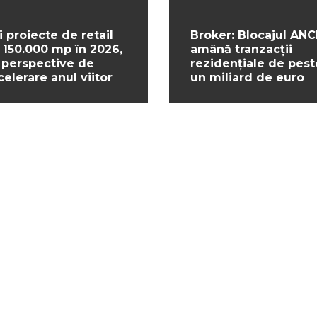
i proiecte de retail
Broker: Blocajul ANC
 150.000 mp în 2026,
amână tranzacții
 perspective de
rezidențiale de pest
celerare anul viitor
un miliard de euro