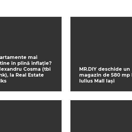
artamente mai
tine în plină inflație?
Alexandru Cosma (tbi
MR.DIY deschide un
nk), la Real Estate
magazin de 580 mp 
lks
Iulius Mall Iași