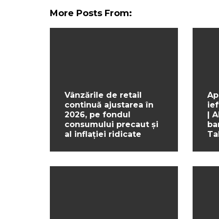
More Posts From:
Vânzările de retail
Ap
continuă ajustarea în
ief
2026, pe fondul
| 
consumului precaut și
ba
al inflației ridicate
Ta