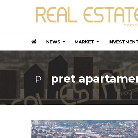
NEWS
MARKET
INVESTMEN
pret apartame
P