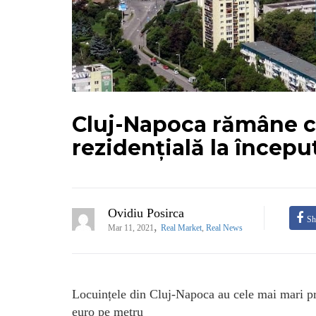
Cluj-Napoca rămâne c
rezidențială la începu
Ovidiu Posirca
Sh
,
Mar 11, 2021
Real Market
,
Real News
Locuințele din Cluj-Napoca au cele mai mari pre
euro pe metru