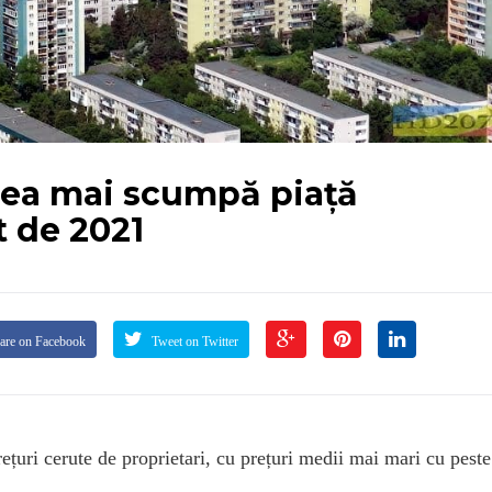
ea mai scumpă piață
t de 2021
are on Facebook
Tweet on Twitter
țuri cerute de proprietari, cu prețuri medii mai mari cu pest