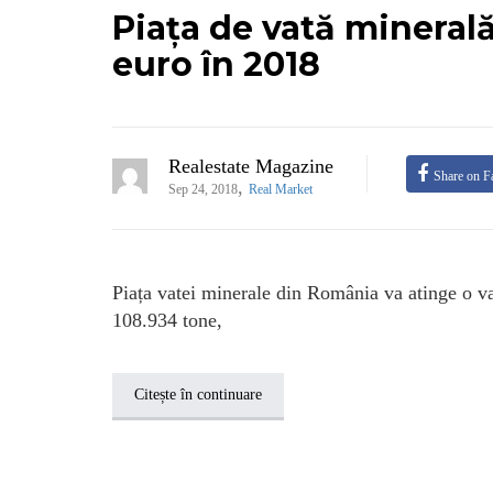
Piața de vată mineral
euro în 2018
Realestate Magazine
Share on F
,
Sep 24, 2018
Real Market
Piața vatei minerale din România va atinge o v
108.934 tone,
Citește în continuare