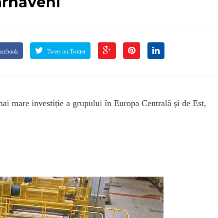
ârnăveni
acebook
Tweet on Twitter
ai mare investiție a grupului în Europa Centrală și de Est,