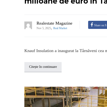
milioane de euro în T
Realestate Magazine
Share on F
,
Nov 5, 2025
Real Market
Knauf Insulation a inaugurat la Târnăveni cea m
Citește în continuare