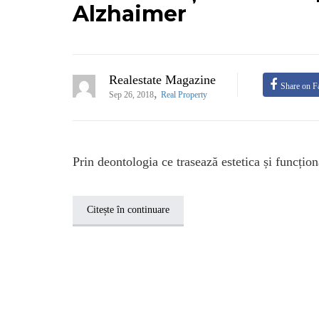
Alzhaimer
Realestate Magazine
Share on F
,
Sep 26, 2018
Real Property
Prin deontologia ce trasează estetica și funcționa
Citește în continuare