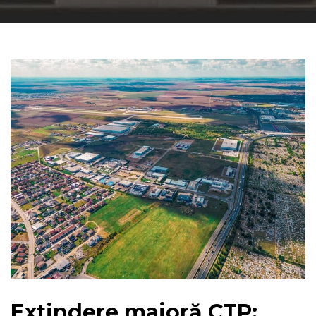
Extindere majoră CTP: