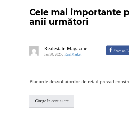
Cele mai importante pr
anii următori
Realestate Magazine
Share on F
,
Jan 30, 2025
Real Market
Planurile dezvoltatorilor de retail prevăd const
Citește în continuare